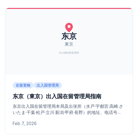
在留资格
出入国管理局
东京（東京）出入国在留管理局指南
东京出入国在留管理局本局及出张所（水戸·宇都宮·高崎·さ
いたま·千葉·松戸·立川·新潟·甲府·長野）的地址、电话号
码、管辖地区指南。
Feb 7, 2026