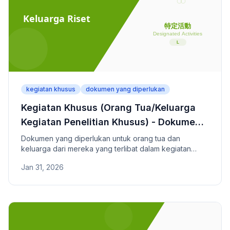
kegiatan khusus
dokumen yang diperlukan
Kegiatan Khusus (Orang Tua/Keluarga
Kegiatan Penelitian Khusus) - Dokumen
yang Diperlukan
Dokumen yang diperlukan untuk orang tua dan
keluarga dari mereka yang terlibat dalam kegiatan
penelitian atau pemrosesan informasi yang ditunjuk
Jan 31, 2026
untuk tinggal di Jepang.