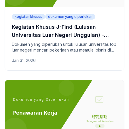
kegiatan khusus
dokumen yang diperlukan
Kegiatan Khusus J-Find (Lulusan
Universitas Luar Negeri Unggulan) -
Dokumen yang Diperlukan
Dokumen yang diperlukan untuk lulusan universitas top
luar negeri mencari pekerjaan atau memulai bisnis di
Jepang melalui program J-Find.
Jan 31, 2026