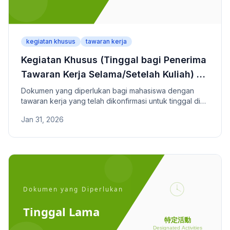
kegiatan khusus
tawaran kerja
Kegiatan Khusus (Tinggal bagi Penerima
Tawaran Kerja Selama/Setelah Kuliah) -
Dokumen yang Diperlukan
Dokumen yang diperlukan bagi mahasiswa dengan
tawaran kerja yang telah dikonfirmasi untuk tinggal di
Jepang hingga mulai bekerja.
Jan 31, 2026