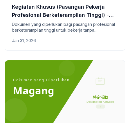
Kegiatan Khusus (Pasangan Pekerja
Profesional Berketerampilan Tinggi) -
Dokumen yang Diperlukan
Dokumen yang diperlukan bagi pasangan profesional
berketerampilan tinggi untuk bekerja tanpa
persyaratan akademis atau karier.
Jan 31, 2026