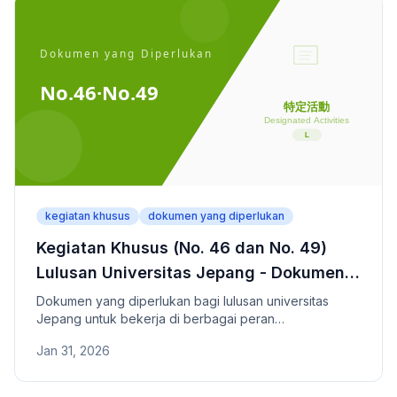
kegiatan khusus
dokumen yang diperlukan
Kegiatan Khusus (No. 46 dan No. 49)
Lulusan Universitas Jepang - Dokumen
yang Diperlukan
Dokumen yang diperlukan bagi lulusan universitas
Jepang untuk bekerja di berbagai peran
menggunakan kemampuan bahasa Jepang (No.
Jan 31, 2026
46/49). Diperlukan JLPT N1.