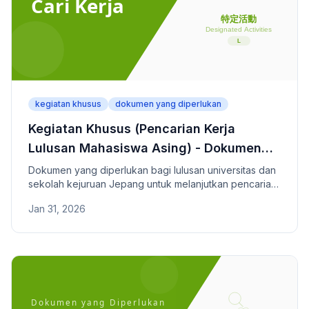
kegiatan khusus
dokumen yang diperlukan
Kegiatan Khusus (Pencarian Kerja
Lulusan Mahasiswa Asing) - Dokumen
yang Diperlukan
Dokumen yang diperlukan bagi lulusan universitas dan
sekolah kejuruan Jepang untuk melanjutkan pencarian
kerja.
Jan 31, 2026