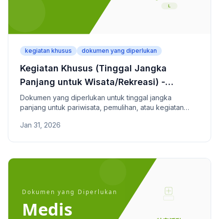
kegiatan khusus
dokumen yang diperlukan
Kegiatan Khusus (Tinggal Jangka
Panjang untuk Wisata/Rekreasi) -
Dokumen yang Diperlukan
Dokumen yang diperlukan untuk tinggal jangka
panjang untuk pariwisata, pemulihan, atau kegiatan
sukarela dan pasangan.
Jan 31, 2026