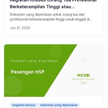
Berketerampilan Tinggi atau
Pasangannya) - Dokumen yang
Dokumen yang diperlukan untuk orang tua dari
profesional berketerampilan tinggi untuk tinggal di
Diperlukan
Jepang. Syarat khusus: penghasilan rumah tangga di
Jan 31, 2026
atas 8 juta yen dan pengasuhan anak di bawah 7
tahun.
kegiatan khusus
dokumen yang diperlukan