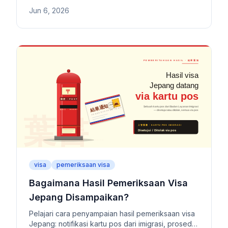
panjang. Mulai dari pengecekan stempel paspor
Jun 6, 2026
hingga permintaan keterbukaan informasi ke
Badan Layanan Imigrasi Jepang.
visa
pemeriksaan visa
Bagaimana Hasil Pemeriksaan Visa
Jepang Disampaikan?
Pelajari cara penyampaian hasil pemeriksaan visa
Jepang: notifikasi kartu pos dari imigrasi, prosedur