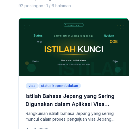
92 postingan · 1 / 6 halaman
visa
status kependudukan
Istilah Bahasa Jepang yang Sering
Digunakan dalam Aplikasi Visa
Jepang
Rangkuman istilah bahasa Jepang yang sering
muncul dalam proses pengajuan visa Jepang.
Penjelasan mudah tentang istilah-istilah penting