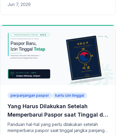
Jun 7, 2026
pelaporan perubahan data Residence Card, batas
waktu 14 hari, serta daftar instansi yang perlu
diperbarui seperti bank, perusahaan, dan ponsel.
perpanjangan paspor
kartu izin tinggal
Yang Harus Dilakukan Setelah
Memperbarui Paspor saat Tinggal di
Jepang
Panduan hal-hal yang perlu dilakukan setelah
memperbarui paspor saat tinggal jangka panjang