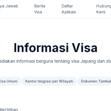
ya Jawab
Berita
Daftar
Hubung
a
Visa
Aplikasi
Kami
Informasi Visa
iakan informasi berguna tentang visa Jepang dan sta
Visa Umum
Kantor Imigrasi per Wilayah
Dokumen Tambaha
terbitkan