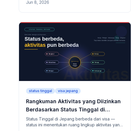
Jun 8, 2026
kualifikasi Notaris Administratif, kewaspadaan
terhadap iklan "garansi 100%", risiko dokumen
palsu, hingga tanggung jawab akhir pemohon dan
kriteria memilih agen yang tepat.
status tinggal
visa jepang
Rangkuman Aktivitas yang Diizinkan
Berdasarkan Status Tinggal di
Jepang
Status Tinggal di Jepang berbeda dari visa —
status ini menentukan ruang lingkup aktivitas yang
diizinkan selama tinggal. Artikel ini merangkum