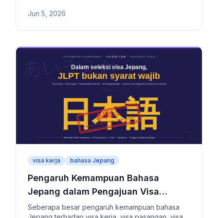
saat disetujui maupun ditolak, penjelasan alasan
Jun 5, 2026
penolakan, serta cara memperoleh hasil COE dan
izin tinggal permanen.
visa kerja
bahasa Jepang
Pengaruh Kemampuan Bahasa
Jepang dalam Pengajuan Visa
Jepang
Seberapa besar pengaruh kemampuan bahasa
Jepang terhadap visa kerja, visa pasangan, visa