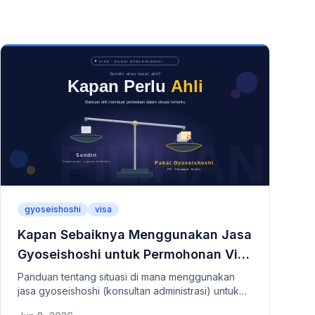
gyoseishoshi
visa
Kapan Sebaiknya Menggunakan Jasa
Gyoseishoshi untuk Permohonan Visa
Jepang
Panduan tentang situasi di mana menggunakan
jasa gyoseishoshi (konsultan administrasi) untuk
permohonan visa atau status tinggal di Jepang