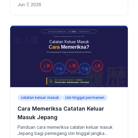
Jun 7, 2026
dan asuransi sosial untuk visa kerja, visa
pasangan, hingga izin tinggal permanen.
catatan keluar masuk
izin tinggal permanen
Cara Memeriksa Catatan Keluar
Masuk Jepang
Panduan cara memeriksa catatan keluar masuk
Jepang bagi pemegang izin tinggal jangka