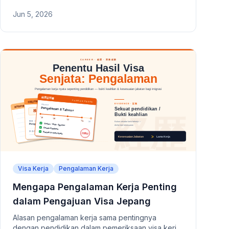
dengan visa turis, pelanggaran kerja paruh waktu
Jun 5, 2026
mahasiswa, dokumen palsu, pernikahan semu,
kejahatan, hingga pelanggaran kewajiban
pelaporan — beserta risiko dan durasi larangan
masuk kembali untuk setiap kasus.
Visa Kerja
Pengalaman Kerja
Mengapa Pengalaman Kerja Penting
dalam Pengajuan Visa Jepang
Alasan pengalaman kerja sama pentingnya
dengan pendidikan dalam pemeriksaan visa kerja