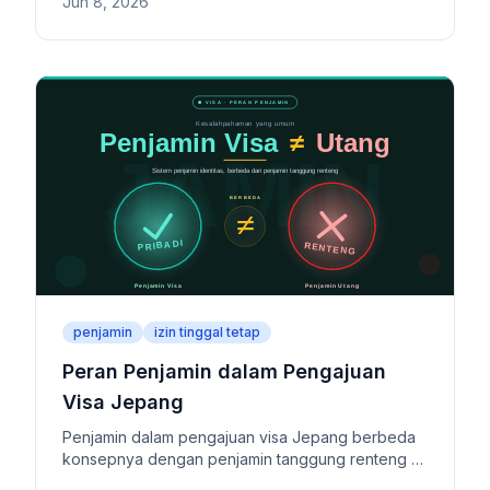
Jun 8, 2026
pelaporan seperti perubahan alamat, tempat kerja,
pernikahan, dan nama, batas waktu dalam 14 hari,
serta dampak terhadap pemeriksaan visa dan izin
tinggal tetap jika pelaporan terlewat.
penjamin
izin tinggal tetap
Peran Penjamin dalam Pengajuan
Visa Jepang
Penjamin dalam pengajuan visa Jepang berbeda
konsepnya dengan penjamin tanggung renteng di
lembaga keuangan. Artikel ini merangkum peran,