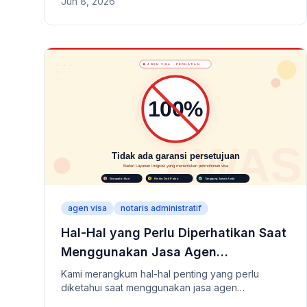
Jun 8, 2026
seperti status kependudukan, visa, nyukan, COE,
kartu tinggal, dan lainnya yang sering digunakan
dalam dokumen dan panduan Badan Imigrasi
Jepang.
agen visa
notaris administratif
Hal-Hal yang Perlu Diperhatikan Saat
Menggunakan Jasa Agen
Permohonan Visa Jepang
Kami merangkum hal-hal penting yang perlu
diketahui saat menggunakan jasa agen
permohonan visa Jepang. Mulai dari verifikasi