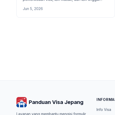
tetap di Jepang? Perbedaan denda, mengemudi
Jun 5, 2026
dalam keadaan mabuk, kejahatan narkoba, dan
pelanggaran lalu lintas ringan, beserta risiko
laporan palsu dan alasan pemeriksaan izin tinggal
tetap yang lebih ketat.
INFORMA
Panduan Visa Jepang
Info Visa
Layanan yang membantu mengisi formulir