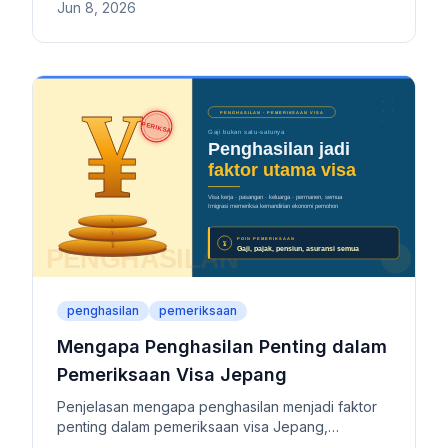
Jun 8, 2026
cakupan tanggung jawab, dan syarat penjamin
yang sering diminta dalam pengajuan Visa
Pasangan, Izin Tinggal Tetap, maupun Penduduk
Jangka Panjang.
penghasilan
pemeriksaan
Mengapa Penghasilan Penting dalam
Pemeriksaan Visa Jepang
Penjelasan mengapa penghasilan menjadi faktor
penting dalam pemeriksaan visa Jepang,
mencakup standar kemandirian ekonomi, pajak,