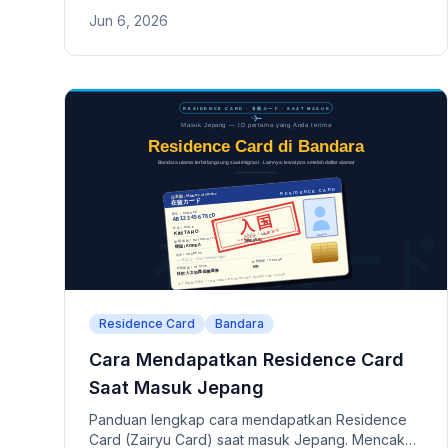
Mencakup kebenaran isi permohonan, kesesuaian
Jun 6, 2026
aktivitas, riwayat pajak, dan rekam jejak tinggal.
Residence Card
Bandara
Cara Mendapatkan Residence Card
Saat Masuk Jepang
Panduan lengkap cara mendapatkan Residence
Card (Zairyu Card) saat masuk Jepang. Mencakup