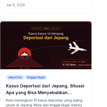
di Jepang. Mencakup Kartu Izin Tinggal,
Jun 6, 2026
penyimpanan paspor lama, perubahan informasi
bank, dan pengajuan paspor baru saat
perpanjangan visa.
deportasi
tinggal ilegal
Kasus Deportasi dari Jepang, Situasi
Apa yang Bisa Menyebabkan
Pengusiran?
Kami merangkum 10 kasus deportasi yang paling
umum di Jepang. Mulai dari tinggal ilegal, bekerja