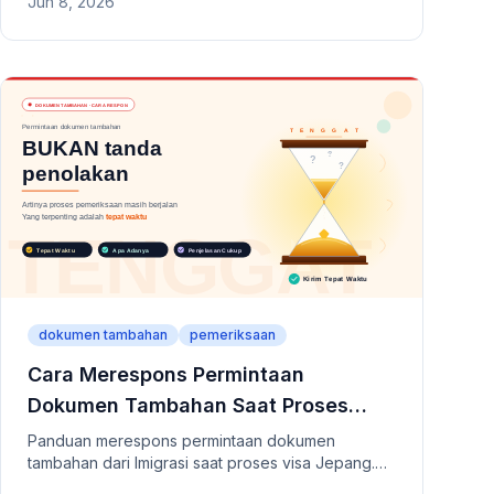
Jun 8, 2026
sangat disarankan. Mencakup izin tinggal tetap,
visa pasangan, visa manajer bisnis, permintaan
dokumen tambahan, dan kriteria untuk
menentukan kapan sebaiknya mengajukan
permohonan sendiri.
dokumen tambahan
pemeriksaan
Cara Merespons Permintaan
Dokumen Tambahan Saat Proses
Visa Jepang
Panduan merespons permintaan dokumen
tambahan dari Imigrasi saat proses visa Jepang.
Membahas alasan permintaan, pentingnya