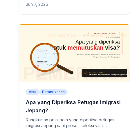
Jun 7, 2026
aktivitas yang diizinkan untuk status tinggal utama
seperti Insinyur/Spesialis Humaniora, Izin Tinggal
Tetap, Pelajar, dan Tinggal Bersama Keluarga.
Visa
Pemeriksaan
Apa yang Diperiksa Petugas Imigrasi
Jepang?
Rangkuman poin-poin yang diperiksa petugas
imigrasi Jepang saat proses seleksi visa.