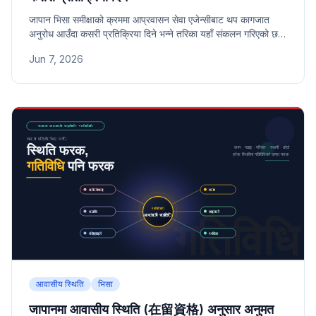
जापान भिसा समीक्षाको क्रममा आप्रवासन सेवा एजेन्सीबाट थप कागजात
अनुरोध आउँदा कसरी प्रतिक्रिया दिने भन्ने तरिका यहाँ संकलन गरिएको छ।
थप कागजात अनुरोध आउने कारण, समयसीमा पालनाको महत्व, मनमानी
Jun 7, 2026
सुधार निषेध, र विवरण पत्रको प्रयोग जस्ता व्यावहारिक तरिकाहरू प्रस्तुत
गरिएका छन्।
आवासीय स्थिति
भिसा
जापानमा आवासीय स्थिति (在留資格) अनुसार अनुमत