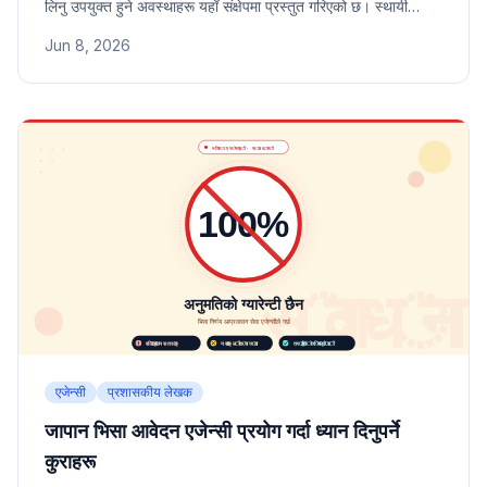
लिनु उपयुक्त हुने अवस्थाहरू यहाँ संक्षेपमा प्रस्तुत गरिएको छ। स्थायी
निवास, जीवनसाथी भिसा, व्यवसाय व्यवस्थापक भिसा, थप कागजातको
Jun 8, 2026
अनुरोध आदि अवस्थामा विशेषज्ञको सहायता प्रभावकारी हुने कारण र स्वयं
आवेदन गर्न सकिने अवस्थाको निर्णय आधार यहाँ दिइएको छ।
एजेन्सी
प्रशासकीय लेखक
जापान भिसा आवेदन एजेन्सी प्रयोग गर्दा ध्यान दिनुपर्ने
कुराहरू