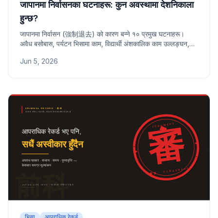
जापानमा निर्वासनका घटनाहरू: कुन अवस्थामा देशनिकाला
हुन्छ?
जापानमा निर्वासन (強制退去) को कारण बन्ने १० प्रमुख घटनाहरू।
अवैध बसोबास, पर्यटन भिसामा काम, विद्यार्थी अंशकालिक काम उल्लङ्घन,
झूटो कागजात, देखावटी विवाह, अपराध, र रिपोर्टिङ दायित्व उल्लङ्घनसहित
Jun 5, 2026
प्रत्येक घटनाको जोखिम र पुन: प्रवेश प्रतिबन्ध अवधि बारे जान्नुहोस्।
भिसा
आपराधिक रेकर्ड