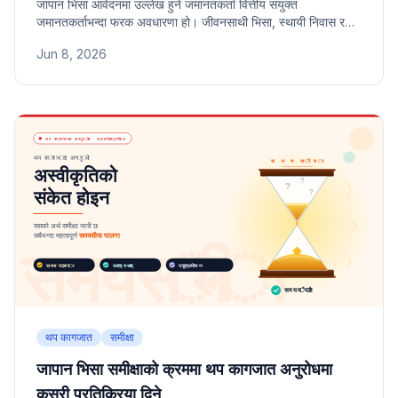
जापान भिसा आवेदनमा उल्लेख हुने जमानतकर्ता वित्तीय संयुक्त
जमानतकर्ताभन्दा फरक अवधारणा हो। जीवनसाथी भिसा, स्थायी निवास र
दीर्घकालीन निवासी आवेदनमा प्रायः माग गरिने जमानतकर्ताको भूमिका,
Jun 8, 2026
जिम्मेवारीको दायरा र योग्यताका सर्तहरू यहाँ संकलित छन्।
थप कागजात
समीक्षा
जापान भिसा समीक्षाको क्रममा थप कागजात अनुरोधमा
कसरी प्रतिक्रिया दिने