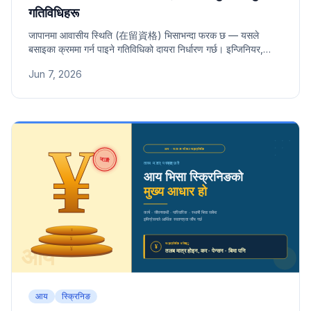
गतिविधिहरू
जापानमा आवासीय स्थिति (在留資格) भिसाभन्दा फरक छ — यसले
बसाइका क्रममा गर्न पाइने गतिविधिको दायरा निर्धारण गर्छ। इन्जिनियर,
स्थायी बसोबास, विद्यार्थी, परिवार बसाइ लगायत प्रमुख आवासीय
Jun 7, 2026
स्थितिहरूको अनुमत गतिविधि सङ्ग्रह।
आय
स्क्रिनिङ