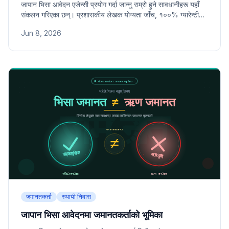
जापान भिसा आवेदन एजेन्सी प्रयोग गर्दा जान्नु राम्रो हुने सावधानीहरू यहाँ
संकलन गरिएका छन्। प्रशासकीय लेखक योग्यता जाँच, १००% ग्यारेन्टी
विज्ञापनबाट सावधानी, झूटा कागजातको जोखिम, र अन्तिम जिम्मेवारी कसको
Jun 8, 2026
हो भन्ने वास्तविक छनोट मापदण्डसहित जानकारी दिइएको छ।
जमानतकर्ता
स्थायी निवास
जापान भिसा आवेदनमा जमानतकर्ताको भूमिका