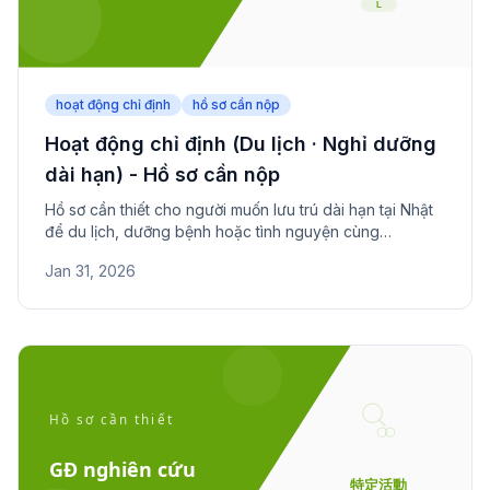
hoạt động chỉ định
hồ sơ cần nộp
Hoạt động chỉ định (Du lịch · Nghỉ dưỡng
dài hạn) - Hồ sơ cần nộp
Hồ sơ cần thiết cho người muốn lưu trú dài hạn tại Nhật
để du lịch, dưỡng bệnh hoặc tình nguyện cùng
vợ/chồng. Kiểm tra yêu cầu tài sản (30 triệu yên+) và
Jan 31, 2026
bảo hiểm.