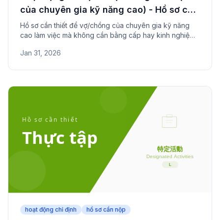
của chuyên gia kỹ năng cao) - Hồ sơ cần
nộp
Hồ sơ cần thiết để vợ/chồng của chuyên gia kỹ năng
cao làm việc mà không cần bằng cấp hay kinh nghiệm.
Bao gồm chứng minh hôn nhân và tài liệu tính điểm HSP.
Jan 31, 2026
hoạt động chỉ định
hồ sơ cần nộp