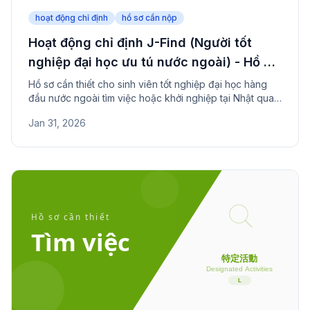
hoạt động chỉ định
hồ sơ cần nộp
Hoạt động chỉ định J-Find (Người tốt
nghiệp đại học ưu tú nước ngoài) - Hồ sơ
cần nộp
Hồ sơ cần thiết cho sinh viên tốt nghiệp đại học hàng
đầu nước ngoài tìm việc hoặc khởi nghiệp tại Nhật qua
chương trình J-Find. Kiểm tra yêu cầu xếp hạng trường
Jan 31, 2026
và tiết kiệm.