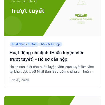
hoạt động chỉ định
hồ sơ cần nộp
Hoạt động chỉ định (Huấn luyện viên
trượt tuyết) - Hồ sơ cần nộp
Hồ sơ cần thiết cho huấn luyện viên trượt tuyết làm việc
tại khu trượt tuyết Nhật Bản. Bao gồm chứng chỉ huấn
luyện, hợp đồng khu nghỉ và thời gian hoạt động theo
Jan 31, 2026
mùa.