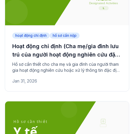
hoạt động chỉ định
hồ sơ cần nộp
Hoạt động chỉ định (Cha mẹ/gia đình lưu
trú của người hoạt động nghiên cứu đặc
định) - Hồ sơ cần nộp
Hồ sơ cần thiết cho cha mẹ và gia đình của người tham
gia hoạt động nghiên cứu hoặc xử lý thông tin đặc định
để cư trú tại Nhật.
Jan 31, 2026