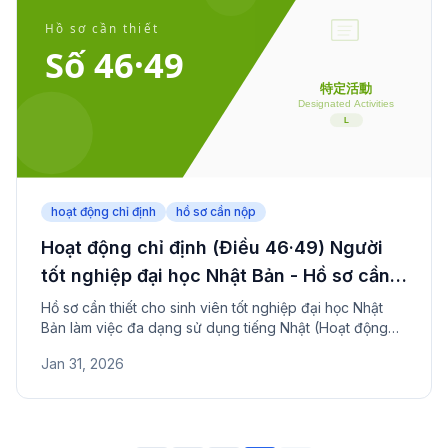
hoạt động chỉ định
hồ sơ cần nộp
Hoạt động chỉ định (Điều 46·49) Người
tốt nghiệp đại học Nhật Bản - Hồ sơ cần
nộp
Hồ sơ cần thiết cho sinh viên tốt nghiệp đại học Nhật
Bản làm việc đa dạng sử dụng tiếng Nhật (Hoạt động
đặc định 46/49). Cần JLPT N1 và chứng nhận tốt
Jan 31, 2026
nghiệp.