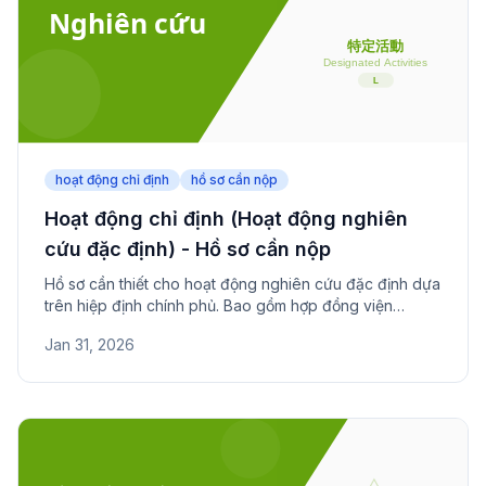
hoạt động chỉ định
hồ sơ cần nộp
Hoạt động chỉ định (Hoạt động nghiên
cứu đặc định) - Hồ sơ cần nộp
Hồ sơ cần thiết cho hoạt động nghiên cứu đặc định dựa
trên hiệp định chính phủ. Bao gồm hợp đồng viện
nghiên cứu, kế hoạch nghiên cứu và chứng minh thành
Jan 31, 2026
tích.