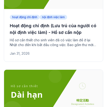
hoạt động chỉ định
nội định việc làm
Hoạt động chỉ định (Lưu trú của người có
nội định việc làm) - Hồ sơ cần nộp
Hồ sơ cần thiết cho sinh viên đã có việc làm để ở lại
Nhật cho đến khi bắt đầu công việc. Bao gồm thư mời
làm việc, chứng minh ngày bắt đầu và tình trạng học
Jan 31, 2026
tập.