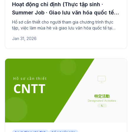
Hoạt động chỉ định (Thực tập sinh ·
Summer Job · Giao lưu văn hóa quốc tế) -
Hồ sơ cần nộp
Hồ sơ cần thiết cho người tham gia chương trình thực
tập, việc làm mùa hè và giao lưu văn hóa quốc tế tại
Nhật. Bao gồm chứng nhận sinh viên, kế hoạch và điều
Jan 31, 2026
kiện lương.