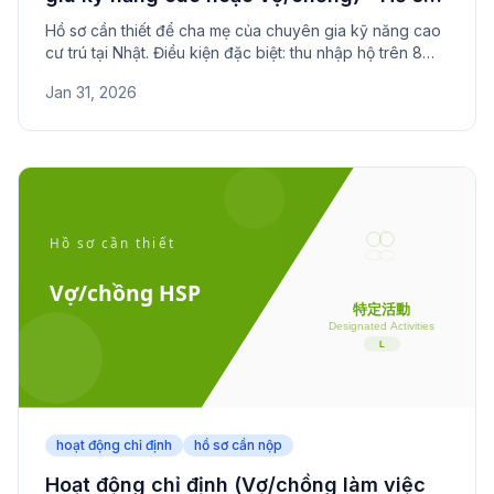
cần nộp
Hồ sơ cần thiết để cha mẹ của chuyên gia kỹ năng cao
cư trú tại Nhật. Điều kiện đặc biệt: thu nhập hộ trên 8
triệu yên và chăm sóc trẻ dưới 7 tuổi.
Jan 31, 2026
hoạt động chỉ định
hồ sơ cần nộp
Hoạt động chỉ định (Vợ/chồng làm việc