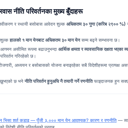
वास नीति परिवर्तनका मुख्य बुँदाहरू
नवीकरण र स्थायी बसोबास आवेदन शुल्क
अधिकतम ३० गुणा (करिब २९०० %)
स
शुल्क
हालको १ मान येनबाट अधिकतम ३० मान येन
सम्म बढ्ने सम्भावना छ।
 आगमन असीमित रूपमा बढाउनुभन्दा
आर्थिक क्षमता र व्यावसायिक दक्षता भएका व
परिवर्तन गरिरहेको छ।
 रोजगारी, अध्ययन र बसोबासको योजना बनाइरहेका सबै विदेशीहरूमा प्रत्यक्ष असर
ाख्नुभएको छ भने
नीति परिवर्तन हुनुअघि नै तयारी गर्ने रणनीति
फाइदाजनक हुन सक्
थापन भिसा शर्त कडाइ — पुँजी ३,००० मान येन आवश्यक? कारण र रणनीति
— व्या
ो विदेशी नीति परिवर्तनको प्रवाह