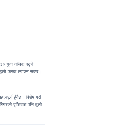
० गुणा नजिक बढ्ने
ाट ठूलो फरक ल्याउन सक्छ।
त्त्वपूर्ण हुँदैछ। विशेष गरी
यारियरको दृष्टिबाट पनि ठूलो