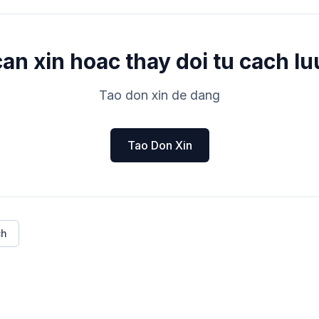
an xin hoac thay doi tu cach lu
Tao don xin de dang
Tao Don Xin
ch