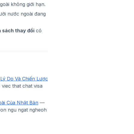
goài không giới hạn.
gười nước ngoài đang
h sách thay đổi
có
 Lý Do Và Chiến Lược
viec that chat visa
ài Của Nhật Bản
—
ngon ngu ngat ngheoh