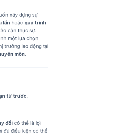
muốn xây dựng sự
u lần
hoặc
quá trình
rào cản thực sự.
hành một lựa chọn
hị trường lao động tại
 chuyên môn
.
hạn từ trước
.
ay đổi
có thể là lợi
i đủ điều kiện có thể