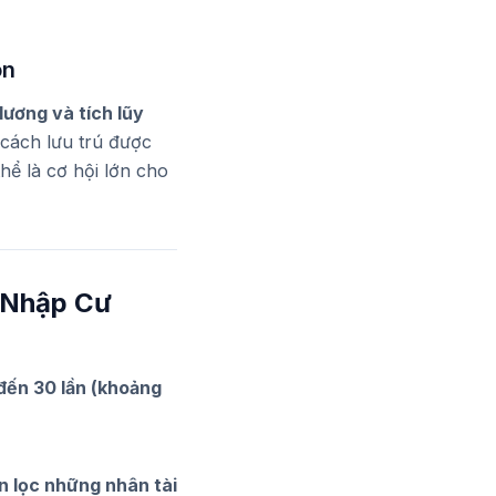
ôn
lương và tích lũy
 cách lưu trú được
hể là cơ hội lớn cho
 Nhập Cư
đến 30 lần (khoảng
n lọc những nhân tài