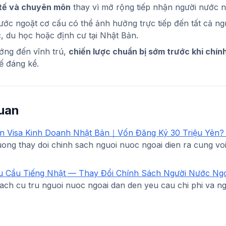
 tế và chuyên môn
thay vì mở rộng tiếp nhận người nước n
ước ngoặt cơ cấu có thể ảnh hưởng trực tiếp đến tất cả n
, du học hoặc định cư tại Nhật Bản.
ng đến vĩnh trú,
chiến lược chuẩn bị sớm trước khi chín
hế đáng kể.
quan
iện Visa Kinh Doanh Nhật Bản｜Vốn Đăng Ký 30 Triệu Yên?
ng thay doi chinh sach nguoi nuoc ngoai dien ra cung voi 
u Cầu Tiếng Nhật — Thay Đổi Chính Sách Người Nước Ngo
ach cu tru nguoi nuoc ngoai dan den yeu cau chi phi va 