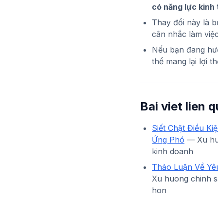
có năng lực kinh
Thay đổi này là b
cân nhắc làm việc
Nếu bạn đang hướ
thể mang lại lợi t
Bai viet lien 
Siết Chặt Điều K
Ứng Phó
— Xu huo
kinh doanh
Thảo Luận Về Yê
Xu huong chinh s
hon