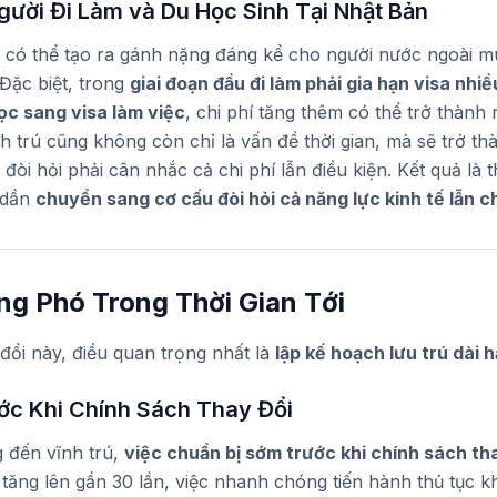
ười Đi Làm và Du Học Sinh Tại Nhật Bản
ày có thể tạo ra gánh nặng đáng kể cho người nước ngoài 
 Đặc biệt, trong
giai đoạn đầu đi làm phải gia hạn visa nhiề
ọc sang visa làm việc
, chi phí tăng thêm có thể trở thành 
ĩnh trú cũng không còn chỉ là vấn đề thời gian, mà sẽ trở t
đòi hỏi phải cân nhắc cả chi phí lẫn điều kiện. Kết quả là t
 dần
chuyển sang cơ cấu đòi hỏi cả năng lực kinh tế lẫn
ng Phó Trong Thời Gian Tới
đổi này, điều quan trọng nhất là
lập kế hoạch lưu trú dài 
ước Khi Chính Sách Thay Đổi
 đến vĩnh trú,
việc chuẩn bị sớm trước khi chính sách th
ể tăng lên gần 30 lần, việc nhanh chóng tiến hành thủ tục kh