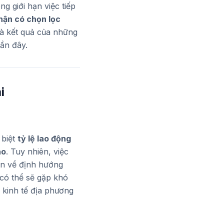
ng giới hạn việc tiếp
hận có chọn lọc
là kết quả của những
gần đây.
i
 biệt
tỷ lệ lao động
ao
. Tuy nhiên, việc
uẫn về định hướng
có thể sẽ gặp khó
 kinh tế địa phương