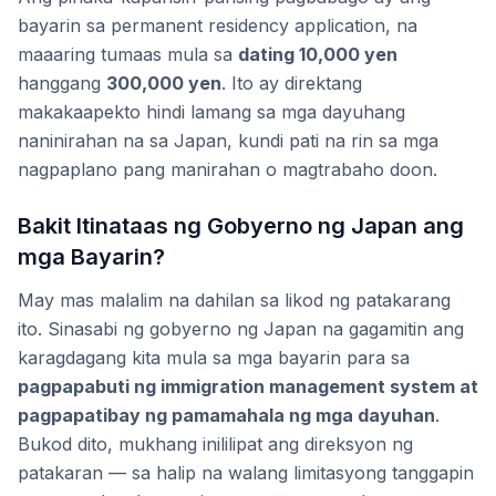
bayarin sa permanent residency application, na
maaaring tumaas mula sa
dating 10,000 yen
hanggang
300,000 yen
. Ito ay direktang
makakaapekto hindi lamang sa mga dayuhang
naninirahan na sa Japan, kundi pati na rin sa mga
nagpaplano pang manirahan o magtrabaho doon.
Bakit Itinataas ng Gobyerno ng Japan ang
mga Bayarin?
May mas malalim na dahilan sa likod ng patakarang
ito. Sinasabi ng gobyerno ng Japan na gagamitin ang
karagdagang kita mula sa mga bayarin para sa
pagpapabuti ng immigration management system at
pagpapatibay ng pamamahala ng mga dayuhan
.
Bukod dito, mukhang inililipat ang direksyon ng
patakaran — sa halip na walang limitasyong tanggapin