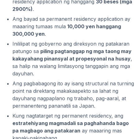
residency application ng hanggang
30 beses (mga
2900%)
.
Ang bayad sa permanent residency application ay
maaaring tumaas mula
10,000 yen hanggang
300,000 yen
.
Inililipat ng gobyerno ang direksyon ng patakaran
patungo sa
piling pagtanggap ng mga taong may
kakayahang pinansyal at propesyonal na husay
,
sa halip na walang limitasyong tanggapin ang mga
dayuhan.
Ang pagbabagong ito ay isang structural na turning
point na direktang makakaapekto sa lahat ng
dayuhang nagpaplano ng trabaho, pag-aaral, at
permanenteng pananatili sa Japan.
Kung nagtatarget ng permanent residency, ang
estratehiyang magmadali sa paghahanda bago
pa magbago ang patakaran
ay maaaring mas
kapaki-pakinabang.