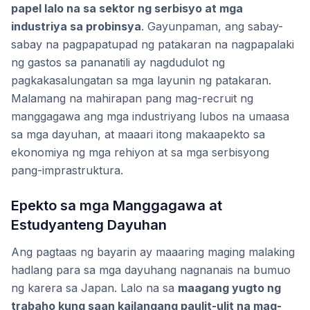
papel lalo na sa sektor ng serbisyo at mga
industriya sa probinsya
. Gayunpaman, ang sabay-
sabay na pagpapatupad ng patakaran na nagpapalaki
ng gastos sa pananatili ay nagdudulot ng
pagkakasalungatan sa mga layunin ng patakaran.
Malamang na mahirapan pang mag-recruit ng
manggagawa ang mga industriyang lubos na umaasa
sa mga dayuhan, at maaari itong makaapekto sa
ekonomiya ng mga rehiyon at sa mga serbisyong
pang-imprastruktura.
Epekto sa mga Manggagawa at
Estudyanteng Dayuhan
Ang pagtaas ng bayarin ay maaaring maging malaking
hadlang para sa mga dayuhang nagnanais na bumuo
ng karera sa Japan. Lalo na sa
maagang yugto ng
trabaho kung saan kailangang paulit-ulit na mag-