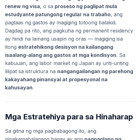
renew ng visa
, o sa
proseso ng paglipat mula
estudyante patungong regular na trabaho
, ang
pagtaas ng gastos ay magiging totoong balakid.
Dagdag pa rito, ang pagkuha ng permanent residency
ay hindi na lamang usapin ng oras — magiging isa
itong
estratehikong desisyon na kailangang
isaalang-alang ang gastos at mga kondisyon
. Sa
kabuuan, ang labor market ng Japan ay unti-unting
lilipat sa istruktura na
nangangailangan ng parehong
kakayahang pinansyal at propesyonal na
kahusayan
.
Mga Estratehiya para sa Hinaharap
Sa gitna ng mga pagbabagong ito, ang
pinakamahalagang bagay ay ang
pagpaplano ng