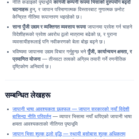
नीति कडाइको पृष्ठभूमि
कागजी कम्पनी रूपमा भिसाको दुरुपयोग बढ्दो
घटनाहरू
हुन्, र जापान परिमाणात्मक विस्तारबाट गुणात्मक छनोट
केन्द्रित नीतिमा रूपान्तरण भइरहेको छ।
साना पुँजी उद्यम र व्यक्तिगत व्यवसाय रूपमा
जापानमा प्रवेश गर्न चाहने
विदेशीहरूको प्रवेश अवरोध ठूलो मात्रामा बढेको छ, र पुराना
व्यवसायीहरूलाई पनि नवीकरणको बेला बोझ बढ्ने छ।
भविष्यमा जापानमा उद्यम विचार गर्नुहुन्छ भने
पुँजी, कार्यान्वयन क्षमता, र
प्रमाणित योजना
— तीनवटा तत्वको अग्रिम तयारी गर्ने रणनीतिक
दृष्टिकोण अनिवार्य छ।
सम्बन्धित लेखहरू
जापानी भाषा आवश्यकता छलफल — जापान सरकारको नयाँ विदेशी
बासिन्दा नीति परिवर्तन
— व्यापार भिसामा नयाँ थपिएको जापानी भाषा
क्षमता आवश्यकताको नीतिगत पृष्ठभूमि
जापान भिसा शुल्क ठूलो वृद्धि — स्थायी बसोबास शुल्क अधिकतम