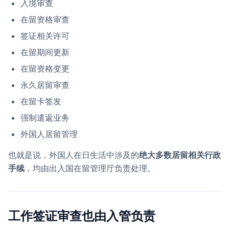
入境审查
在留资格审查
签证相关许可
在留期间更新
在留资格变更
永久居留审查
在留卡签发
强制遣返业务
外国人居留管理
也就是说，外国人在日生活中涉及的
绝大多数居留相关行政
手续
，均由出入国在留管理厅负责处理。
工作签证审查也由入管负责