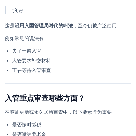
“入管”
这是
沿用入国管理局时代的叫法
，至今仍被广泛使用。
例如常见的说法有：
去了一趟入管
入管要求补交材料
正在等待入管审查
入管重点审查哪些方面？
在签证更新或永久居留审查中，以下要素尤为重要：
是否按时缴税
是否缴纳养老金