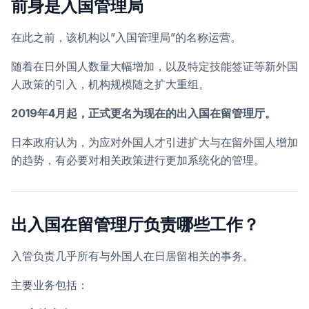
前身是入国管理局
在此之前，该机构以”入国管理局”的名称运营。
随着在日外国人数量大幅增加，以及特定技能签证等新外国
人政策的引入，机构规模随之扩大重组。
2019年4月起，正式更名为现在的出入国在留管理厅。
日本政府认为，为应对外国人才引进扩大与在留外国人增加
的趋势，有必要对相关政策进行更加系统化的管理。
出入国在留管理厅负责哪些工作？
入管负责几乎所有与外国人在日居留相关的事务。
主要业务包括：