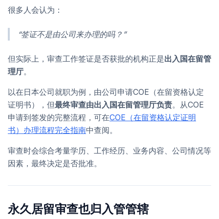
很多人会认为：
“签证不是由公司来办理的吗？”
但实际上，审查工作签证是否获批的机构正是
出入国在留管
理厅
。
以在日本公司就职为例，由公司申请COE（在留资格认定
证明书），但
最终审查由出入国在留管理厅负责
。从COE
申请到签发的完整流程，可在
COE（在留资格认定证明
书）办理流程完全指南
中查阅。
审查时会综合考量学历、工作经历、业务内容、公司情况等
因素，最终决定是否批准。
永久居留审查也归入管管辖