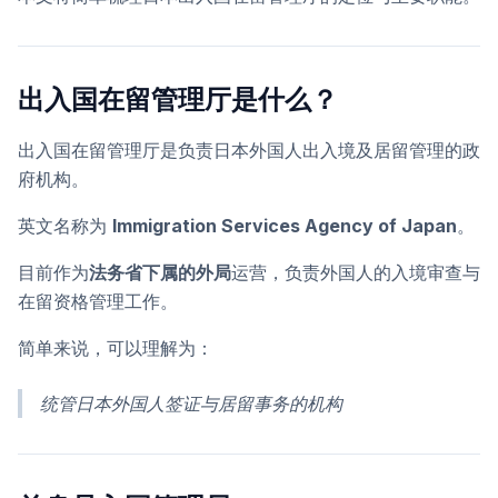
出入国在留管理厅是什么？
出入国在留管理厅是负责日本外国人出入境及居留管理的政
府机构。
英文名称为
Immigration Services Agency of Japan
。
目前作为
法务省下属的外局
运营，负责外国人的入境审查与
在留资格管理工作。
简单来说，可以理解为：
统管日本外国人签证与居留事务的机构