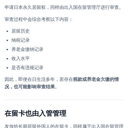
申请日本永久居留权，同样由出入国在留管理厅进行审查。
审查过程中会综合考察以下内容：
居留历史
纳税记录
养老金缴纳记录
收入水平
是否有违规记录
因此，即便在日生活多年，若存在
税款或养老金欠缴的情
况，也可能影响审查结果
。
在留卡也由入管管理
发放给长期居留外国人的在留卡，同样属于出入国在留管理