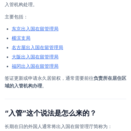
入管机构处理。
主要包括：
东京出入国在留管理局
横滨支局
名古屋出入国在留管理局
大阪出入国在留管理局
福冈出入国在留管理局
签证更新或申请永久居留权，通常需要前往
负责所在居住区
域的入管机构办理
。
“入管”这个说法是怎么来的？
长期在日的外国人通常将出入国在留管理厅简称为：