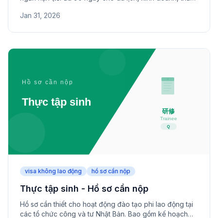
gia đình). Bao gồm lý do gia hạn, vé máy bay và chứng
Jan 31, 2026
minh tài chính.
visa không lao động
hồ sơ cần nộp
Thực tập sinh - Hồ sơ cần nộp
Hồ sơ cần thiết cho hoạt động đào tạo phi lao động tại
các tổ chức công và tư Nhật Bản. Bao gồm kế hoạch