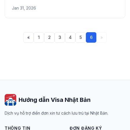
đào tạo, thông tin tổ chức tiếp nhận và lịch trình về
Jan 31, 2026
nước.
«
1
2
3
4
5
6
»
Hướng dẫn Visa Nhật Bản
Dịch vụ hỗ trợ điền đơn xin tư cách lưu trú tại Nhật Bản.
THÔNG TIN
ĐƠN ĐĂNG KÝ