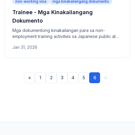
non-working visa
mga kinakailangang dokumento
Trainee - Mga Kinakailangang
Dokumento
Mga dokumentong kinakailangan para sa non-
employment training activities sa Japanese public at
private institutions.
Jan 31, 2026
«
1
2
3
4
5
6
»