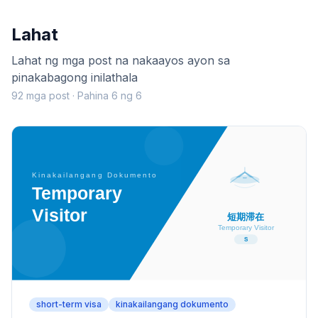
Lahat
Lahat ng mga post na nakaayos ayon sa
pinakabagong inilathala
92 mga post · Pahina 6 ng 6
short-term visa
kinakailangang dokumento