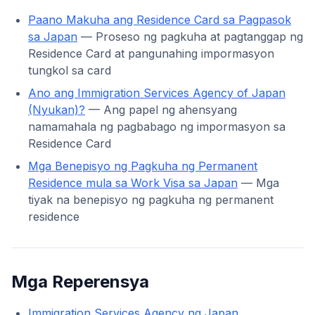
Paano Makuha ang Residence Card sa Pagpasok
sa Japan
— Proseso ng pagkuha at pagtanggap ng
Residence Card at pangunahing impormasyon
tungkol sa card
Ano ang Immigration Services Agency of Japan
(Nyukan)?
— Ang papel ng ahensyang
namamahala ng pagbabago ng impormasyon sa
Residence Card
Mga Benepisyo ng Pagkuha ng Permanent
Residence mula sa Work Visa sa Japan
— Mga
tiyak na benepisyo ng pagkuha ng permanent
residence
Mga Reperensya
Immigration Services Agency ng Japan