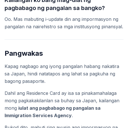
Kailangan ko bang mag-ulat ng
pagbabago ng pangalan sa bangko?
Oo. Mas mabuting i-update din ang impormasyon ng
pangalan na nairehistro sa mga institusyong pinansyal.
Pangwakas
Kapag nagbago ang iyong pangalan habang nakatira
sa Japan, hindi natatapos ang lahat sa pagkuha ng
bagong pasaporte.
Dahil ang Residence Card ay isa sa pinakamahalaga
mong pagkakakilanlan sa buhay sa Japan, kailangan
mong
iulat ang pagbabago ng pangalan sa
Immigration Services Agency
.
Bukod dito, mabuti ring ayusin ang impormasyon na