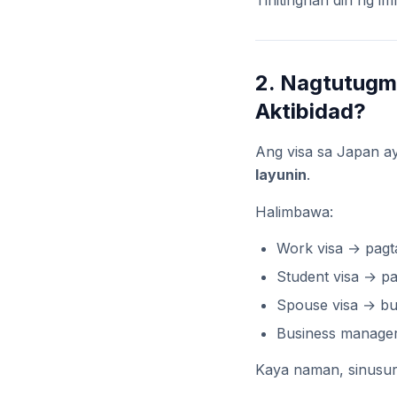
Tinitingnan din ng i
2. Nagtutugma
Aktibidad?
Ang visa sa Japan ay
layunin
.
Halimbawa:
Work visa → pag
Student visa → pa
Spouse visa → b
Business manage
Kaya naman, sinusuri