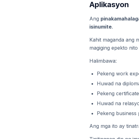
Aplikasyon
Ang
pinakamahalaga
isinumite
.
Kahit maganda ang m
magiging epekto nito 
Halimbawa:
Pekeng work exp
Huwad na diplom
Pekeng certificat
Huwad na relasy
Pekeng business 
Ang mga ito ay tinat