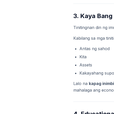
3. Kaya Bang
Tinitingnan din ng i
Kabilang sa mga tinit
Antas ng sahod
Kita
Assets
Kakayahang supo
Lalo na
kapag inimb
mahalaga ang econom
4. Education