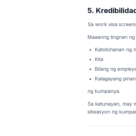
5. Kredibilid
Sa work visa screen
Maaaring tingnan ng 
Katotohanan ng 
Kita
Bilang ng empley
Kalagayang pinan
ng kumpanya.
Sa katunayan, may m
sitwasyon ng kumpa