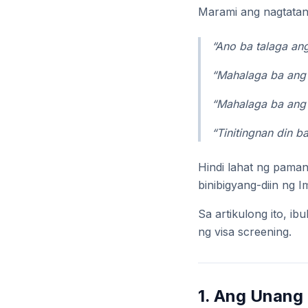
Marami ang nagtata
“Ano ba talaga ang
“Mahalaga ba ang
“Mahalaga ba ang 
“Tinitingnan din b
Hindi lahat ng paman
binibigyang-diin ng 
Sa artikulong ito, i
ng visa screening.
1. Ang Unang