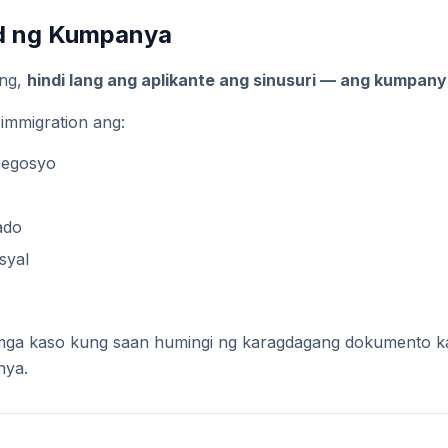
ad ng Kumpanya
ing,
hindi lang ang aplikante ang sinusuri — ang kumpanya
immigration ang:
negosyo
ado
syal
ga kaso kung saan humingi ng karagdagang dokumento kap
nya.