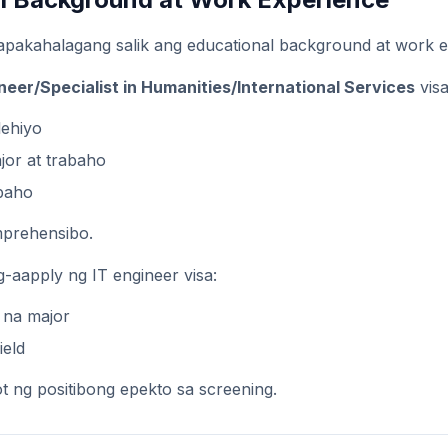
apakahalagang salik ang educational background at work e
neer/Specialist in Humanities/International Services
visa
lehiyo
or at trabaho
baho
mprehensibo.
-aapply ng IT engineer visa:
 na major
ield
 ng positibong epekto sa screening.