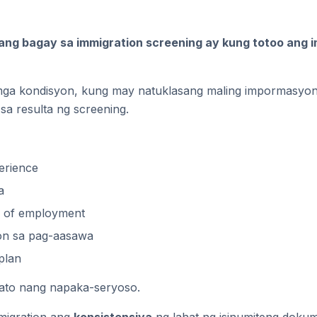
ng bagay sa immigration screening ay kung totoo ang
ga kondisyon, kung may natuklasang maling impormasyon
sa resulta ng screening.
erience
a
e of employment
on sa pag-aasawa
plan
rato nang napaka-seryoso.