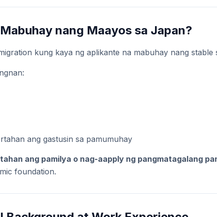
 Mabuhay nang Maayos sa Japan?
mmigration kung kaya ng aplikante na mabuhay nang stable 
ingnan:
rtahan ang gastusin sa pamumuhay
itahan ang pamilya o nag-aapply ng pangmatagalang pan
ic foundation.
al Background at Work Experience