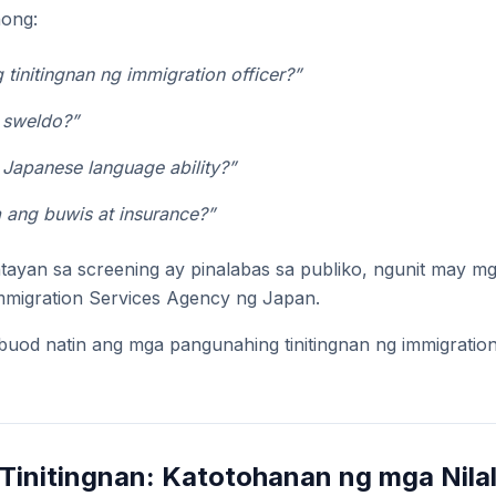
nong:
 tinitingnan ng immigration officer?”
 sweldo?”
Japanese language ability?”
a ang buwis at insurance?”
tayan sa screening ay pinalabas sa publiko, ngunit may mg
Immigration Services Agency ng Japan.
bubuod natin ang mga pangunahing tinitingnan ng immigration
 Tinitingnan: Katotohanan ng mga Nil