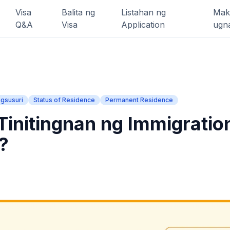
Visa
Balita ng
Listahan ng
Mak
Q&A
Visa
Application
ugn
gsusuri
Status of Residence
Permanent Residence
Tinitingnan ng Immigration
?