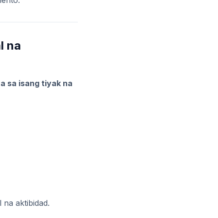
mento.
l na
ra sa isang tiyak na
na aktibidad.