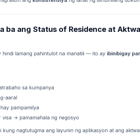
mmigration ang
konsistensiya
ng lahat ng isinumiteng doku
 ba ang Status of Residence at Aktwa
 hindi lamang pahintulot na manatili — ito ay
ibinibigay pa
tatrabaho sa kumpanya
g-aaral
uhay pampamilya
r visa → pamamahala ng negosyo
 kung nagtutugma ang layunin ng aplikasyon at ang aktwal 