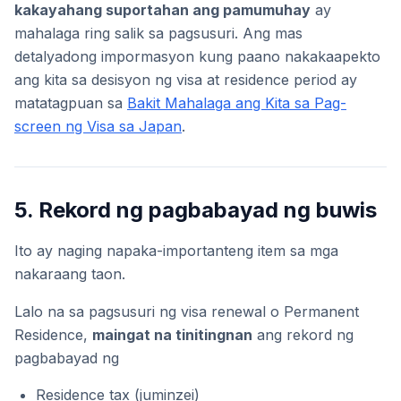
kakayahang suportahan ang pamumuhay
ay
mahalaga ring salik sa pagsusuri. Ang mas
detalyadong impormasyon kung paano nakakaapekto
ang kita sa desisyon ng visa at residence period ay
matatagpuan sa
Bakit Mahalaga ang Kita sa Pag-
screen ng Visa sa Japan
.
5. Rekord ng pagbabayad ng buwis
Ito ay naging napaka-importanteng item sa mga
nakaraang taon.
Lalo na sa pagsusuri ng visa renewal o Permanent
Residence,
maingat na tinitingnan
ang rekord ng
pagbabayad ng
Residence tax (juminzei)