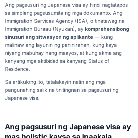
Ang pagsusuri ng Japanese visa ay hindi nagtatapos
sa simpleng pagsusumite ng mga dokumento. Ang
Immigration Services Agency (ISA), o tinatawag na
Immigration Bureau (Nyukan), ay
komprehensibong
sinusuri ang sitwasyon ng aplikante
— kung
malinaw ang layunin ng paninirahan, kung kaya
niyang mabuhay nang maayos, at kung akma ang
kanyang mga aktibidad sa kanyang Status of
Residence.
Sa artikulong ito, tatalakayin natin ang mga
pangunahing salik na tinitingnan sa pagsusuri ng
Japanese visa.
Ang pagsusuri ng Japanese visa ay
mas holistic kaysa sa inaakala