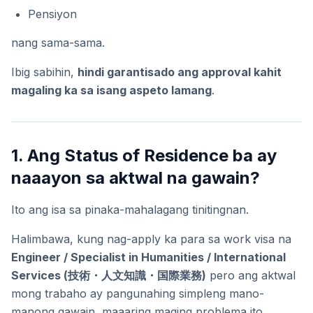
Pensiyon
nang sama-sama.
Ibig sabihin,
hindi garantisado ang approval kahit
magaling ka sa isang aspeto lamang
.
1. Ang Status of Residence ba ay
naaayon sa aktwal na gawain?
Ito ang isa sa pinaka-mahalagang tinitingnan.
Halimbawa, kung nag-apply ka para sa work visa na
Engineer / Specialist in Humanities / International
Services (技術・人文知識・国際業務)
pero ang aktwal
mong trabaho ay pangunahing simpleng mano-
manong gawain, maaaring maging problema ito.