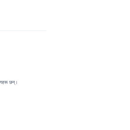
हरणहरू छन्।