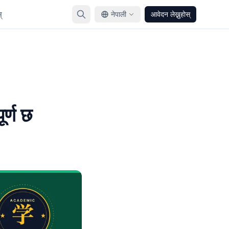
्
नेपाली
आवेदन लेख्नुहोस्
र्ण छ