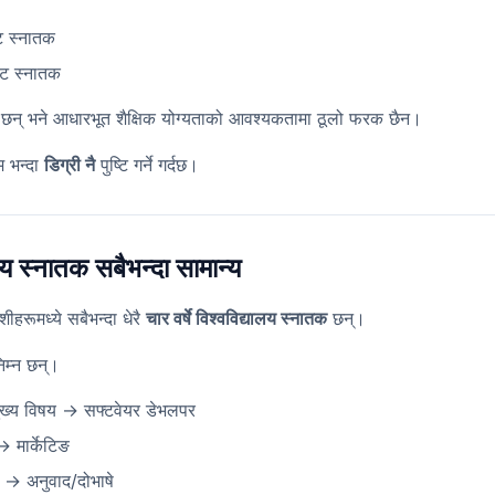
ाट स्नातक
ाट स्नातक
का छन् भने आधारभूत शैक्षिक योग्यताको आवश्यकतामा ठूलो फरक छैन।
म भन्दा
डिग्री नै
पुष्टि गर्ने गर्दछ।
यालय स्नातक सबैभन्दा सामान्य
शीहरूमध्ये सबैभन्दा धेरै
चार वर्षे विश्वविद्यालय स्नातक
छन्।
िम्न छन्।
 मुख्य विषय → सफ्टवेयर डेभलपर
→ मार्केटिङ
य → अनुवाद/दोभाषे