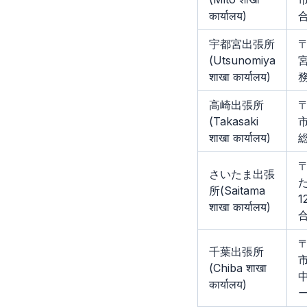
कार्यालय)
宇都宮出張所
〒
(Utsunomiya
宮
शाखा कार्यालय)
高崎出張所
〒
(Takasaki
市
शाखा कार्यालय)
〒
さいたま出張
所(Saitama
1
शाखा कार्यालय)
〒
千葉出張所
(Chiba शाखा
कार्यालय)