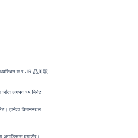
मा अवस्थित छ र JR 品川駅
 जाँदा लगभग १५ मिनेट
नेट। हानेडा विमानस्थल
डिसम्म पुर्‍याउँछ।