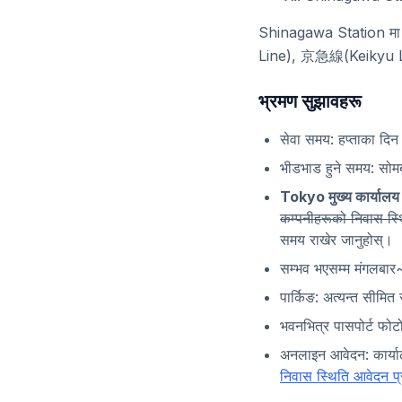
Shinagawa Station
Line), 京急線(Keikyu Line
भ्रमण सुझावहरू
सेवा समय: हप्ताका द
भीडभाड हुने समय: सोमब
Tokyo मुख्य कार्यालय द
कम्पनीहरूको निवास स्थि
समय राखेर जानुहोस्।
सम्भव भएसम्म मंगलबार~
पार्किङ: अत्यन्त सीमि
भवनभित्र पासपोर्ट फ
अनलाइन आवेदन: कार्या
निवास स्थिति आवेदन प्