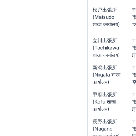
松戸出張所
〒
(Matsudo
市
शाखा कार्यालय)
立川出張所
〒
(Tachikawa
市
शाखा कार्यालय)
新潟出張所
〒
(Niigata शाखा
市
कार्यालय)
甲府出張所
〒
(Kofu शाखा
市
कार्यालय)
長野出張所
〒
(Nagano
市