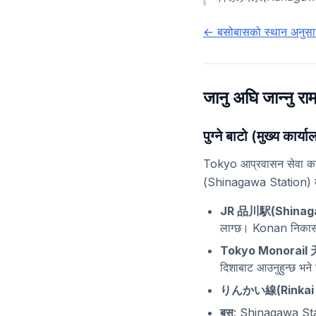
← बसोबासको स्थान अनुसार
जानु अघि जान्नु रा
पुग्ने बाटो (मुख्य कार्य
Tokyo आप्रवासन सेवा 
(Shinagawa Station) ब
JR 品川駅(Shinaga
लाग्छ। Konan निकास शि
Tokyo Monorail
दिशाबाट आउनुहुन्छ भन
りんかい線(Rinkai
बस
: Shinagawa Sta