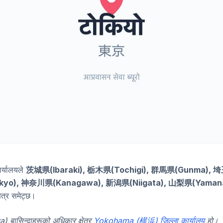
र्यालयले
茨城県(Ibaraki), 栃木県(Tochigi), 群馬県(Gunma), 
kyo), 神奈川県(Kanagawa), 新潟県(Niigata), 山梨県(Yaman
ेत्र समेट्छ।
िन्दाहरूको अधिकार क्षेत्र
Yokohama (横浜) जिल्ला कार्यालय
हो।