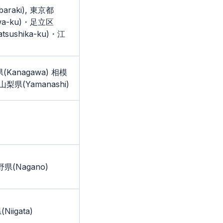
baraki), 東京都
awa-ku)・足立区
tsushika-ku)・江
(Kanagawa) 相模
, 山梨県(Yamanashi)
野県(Nagano)
iigata)