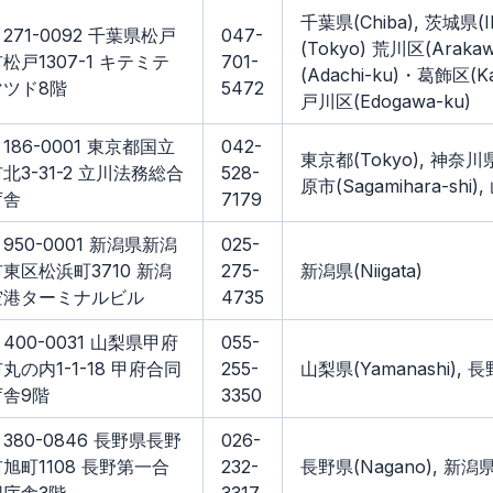
千葉県(Chiba), 茨城県(I
271-0092 千葉県松戸
047-
(Tokyo) 荒川区(Arak
松戸1307-1 キテミテ
701-
(Adachi-ku)・葛飾区(Ka
マツド8階
5472
戸川区(Edogawa-ku)
186-0001 東京都国立
042-
東京都(Tokyo), 神奈川県
北3-31-2 立川法務総合
528-
原市(Sagamihara-shi)
庁舎
7179
950-0001 新潟県新潟
025-
東区松浜町3710 新潟
275-
新潟県(Niigata)
空港ターミナルビル
4735
400-0031 山梨県甲府
055-
丸の内1-1-18 甲府合同
255-
山梨県(Yamanashi), 長
庁舎9階
3350
380-0846 長野県長野
026-
旭町1108 長野第一合
232-
長野県(Nagano), 新潟県(N