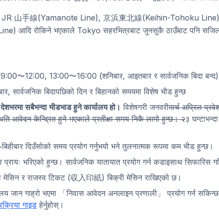
 मा JR 山手線(Yamanote Line), 京浜東北線(Keihin-Tohoku Lin
) आदि रोकिने भएकाले Tokyo सहरभित्रबाट जुनसुकै ठाउँबाट पनि सजिलो
िन 9:00〜12:00, 13:00〜16:00 (शनिबार, आइतबार र सार्वजनिक बिदा बन्द)
ार, सार्वजनिक बिदापछिको दिन र बिहानको समयमा विशेष भीड हुन्छ
ेशभरमा सबैभन्दा भीडभाड हुने कार्यालय हो।
विशेषगरी जनवरी
मार्च अप्रिल प्र
ति आवेदन केन्द्रित हुने भएकाले प्रतीक्षा समय निकै लामो हुन्छ। २
३ घन्टाभन्द
बिहीबार दिउँसोको समय प्रयोग गर्नुभयो भने तुलनात्मक रूपमा कम भीड हुन्छ।
त र प्रायः भरिएको हुन्छ। सार्वजनिक यातायात प्रयोग गर्न कडाइसाथ सिफारिस ग
ोटो मेसिन र राजस्व टिकट (収入印紙) बिक्री मेसिन राखिएको छ।
लय जान गाह्रो भएमा 「निवास आवेदन अनलाइन प्रणाली」 प्रयोग गर्न सकिन्छ
रक्रिया गाइड
हेर्नुहोस्।