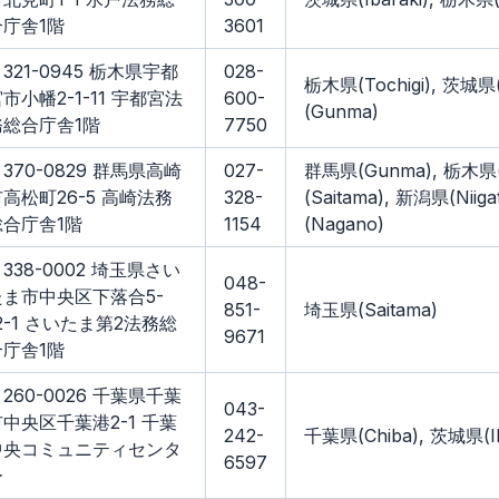
合庁舎1階
3601
321-0945 栃木県宇都
028-
栃木県(Tochigi), 茨城県(
市小幡2-1-11 宇都宮法
600-
(Gunma)
務総合庁舎1階
7750
370-0829 群馬県高崎
027-
群馬県(Gunma), 栃木県(T
高松町26-5 高崎法務
328-
(Saitama), 新潟県(Niig
総合庁舎1階
1154
(Nagano)
338-0002 埼玉県さい
048-
たま市中央区下落合5-
851-
埼玉県(Saitama)
2-1 さいたま第2法務総
9671
合庁舎1階
260-0026 千葉県千葉
043-
市中央区千葉港2-1 千葉
242-
千葉県(Chiba), 茨城県(Ib
中央コミュニティセンタ
6597
ー