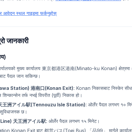
 आवेदन स्थल गाइडमा फर्कनुहोस्
म्रो जानकारी
ालय)
कार्यालयको मुख्य कार्यालय 東京都港区港南(Minato-ku Konan) क्षेत्र
ाट पैदल जान सकिन्छ।
wa Station) 港南口(Konan Exit)
: Konan निकासबाट निस्केर सीधा
न्कान्सेन तर्फ नभई विपरीत (पूर्वी) निकास हो।
 天王洲アイル駅(Tennouzu Isle Station)
: ओर्लेर पैदल लगभग १० मि
े सुविधाजनक छ।
 Line) 天王洲アイル駅
: ओर्लेर पैदल लगभग १५ मिनेट।
tion Konan Exit बाट 都営バス(Toei Bus) 「品99」 मार्गले कार्यालय अगा