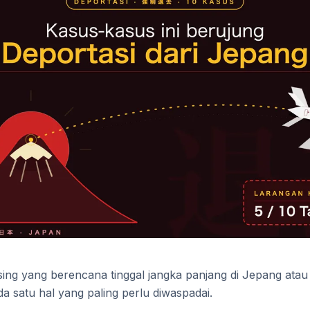
ing yang berencana tinggal jangka panjang di Jepang atau
da satu hal yang paling perlu diwaspadai.