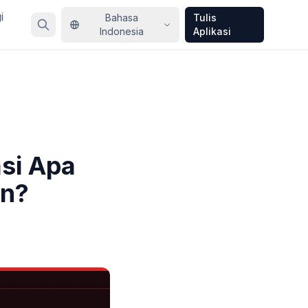
i
Bahasa
Tulis
Indonesia
Aplikasi
asi Apa
an?