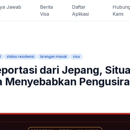
ya Jawab
Berita
Daftar
Hubung
a
Visa
Aplikasi
Kami
l
status residensi
larangan masuk
visa
portasi dari Jepang, Situ
a Menyebabkan Pengusir