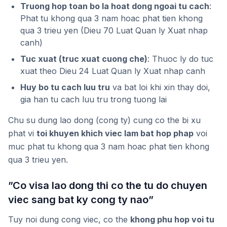
Truong hop toan bo la hoat dong ngoai tu cach
:
Phat tu khong qua 3 nam hoac phat tien khong
qua 3 trieu yen (Dieu 70 Luat Quan ly Xuat nhap
canh)
Tuc xuat (truc xuat cuong che)
: Thuoc ly do tuc
xuat theo Dieu 24 Luat Quan ly Xuat nhap canh
Huy bo tu cach luu tru
va bat loi khi xin thay doi,
gia han tu cach luu tru trong tuong lai
Chu su dung lao dong (cong ty) cung co the bi xu
phat vi
toi khuyen khich viec lam bat hop phap
voi
muc phat tu khong qua 3 nam hoac phat tien khong
qua 3 trieu yen.
”Co visa lao dong thi co the tu do chuyen
viec sang bat ky cong ty nao”
Tuy noi dung cong viec, co the
khong phu hop voi tu