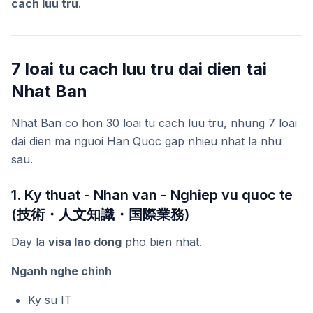
cach luu tru
.
7 loai tu cach luu tru dai dien tai
Nhat Ban
Nhat Ban co hon 30 loai tu cach luu tru, nhung 7 loai
dai dien ma nguoi Han Quoc gap nhieu nhat la nhu
sau.
1. Ky thuat - Nhan van - Nghiep vu quoc te
(技術・人文知識・国際業務)
Day la
visa lao dong
pho bien nhat.
Nganh nghe chinh
Ky su IT