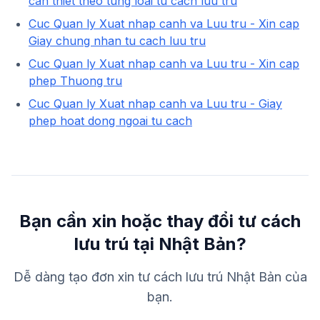
can thiet theo tung loai tu cach luu tru
Cuc Quan ly Xuat nhap canh va Luu tru - Xin cap
Giay chung nhan tu cach luu tru
Cuc Quan ly Xuat nhap canh va Luu tru - Xin cap
phep Thuong tru
Cuc Quan ly Xuat nhap canh va Luu tru - Giay
phep hoat dong ngoai tu cach
Bạn cần xin hoặc thay đổi tư cách
lưu trú tại Nhật Bản?
Dễ dàng tạo đơn xin tư cách lưu trú Nhật Bản của
bạn.