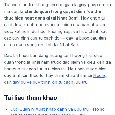
Tu cach luu tru khong chi don gian la giay phep cu tru
ma con la
che do quan trong quyet dinh “co the
thuc hien hoat dong gi tai Nhat Ban”
. Hay chon tu
cach luu tru phu hop voi muc dich cua ban nhu lam
viec, ket hon, du hoc, khoi nghiep, va hieu chinh xac
cac quy dinh cua tu cach do — day la buoc dau tien
de co cuoc song on dinh tai Nhat Ban.
Dac biet neu ban dang huong toi Thuong tru, dieu
quan trong la phai nam truoc dac diem va dieu kien gia
han cua tu cach luu tru hien tai. Neu ban muon biet
quy trinh xin thuc te, hay tham khao them tai
Huong
dan day du ve quy trinh xin tu cach luu tru
.
Tai lieu tham khao
Cuc Quan ly Xuat nhap canh va Luu tru - Ho so