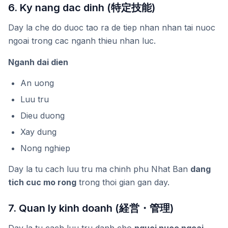
6. Ky nang dac dinh (特定技能)
Day la che do duoc tao ra de tiep nhan nhan tai nuoc
ngoai trong cac nganh thieu nhan luc.
Nganh dai dien
An uong
Luu tru
Dieu duong
Xay dung
Nong nghiep
Day la tu cach luu tru ma chinh phu Nhat Ban
dang
tich cuc mo rong
trong thoi gian gan day.
7. Quan ly kinh doanh (経営・管理)