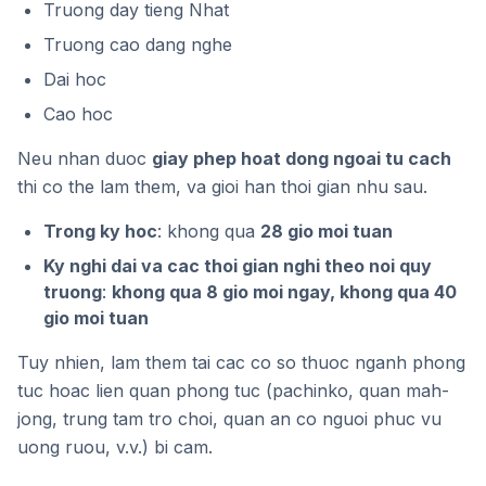
Truong day tieng Nhat
Truong cao dang nghe
Dai hoc
Cao hoc
Neu nhan duoc
giay phep hoat dong ngoai tu cach
thi co the lam them, va gioi han thoi gian nhu sau.
Trong ky hoc
: khong qua
28 gio moi tuan
Ky nghi dai va cac thoi gian nghi theo noi quy
truong
:
khong qua 8 gio moi ngay, khong qua 40
gio moi tuan
Tuy nhien, lam them tai cac co so thuoc nganh phong
tuc hoac lien quan phong tuc (pachinko, quan mah-
jong, trung tam tro choi, quan an co nguoi phuc vu
uong ruou, v.v.) bi cam.