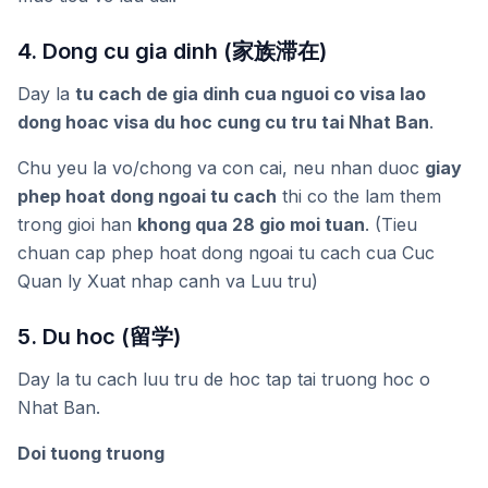
4. Dong cu gia dinh (家族滞在)
Day la
tu cach de gia dinh cua nguoi co visa lao
dong hoac visa du hoc cung cu tru tai Nhat Ban
.
Chu yeu la vo/chong va con cai, neu nhan duoc
giay
phep hoat dong ngoai tu cach
thi co the lam them
trong gioi han
khong qua 28 gio moi tuan
. (Tieu
chuan cap phep hoat dong ngoai tu cach cua Cuc
Quan ly Xuat nhap canh va Luu tru)
5. Du hoc (留学)
Day la tu cach luu tru de hoc tap tai truong hoc o
Nhat Ban.
Doi tuong truong