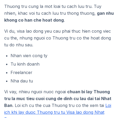
Thuong tru cung la mot loai tu cach luu tru. Tuy
nhien, khac voi tu cach luu tru thong thuong,
gan nhu
khong co han che hoat dong
.
Vi du, visa lao dong yeu cau phai thuc hien cong viec
cu the, nhung nguoi co Thuong tru co the hoat dong
tu do nhu sau.
Nhan vien cong ty
Tu kinh doanh
Freelancer
Nha dau tu
Vi vay, nhieu nguoi nuoc ngoai
chuan bi lay Thuong
tru la muc tieu cuoi cung de dinh cu lau dai tai Nhat
Ban
. Loi ich cu the cua Thuong tru co the xem tai
Loi
ich khi lay duoc Thuong tru tu Visa lao dong Nhat