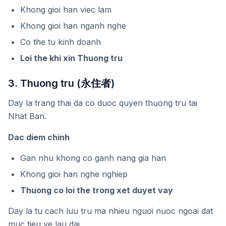
Khong gioi han viec lam
Khong gioi han nganh nghe
Co the tu kinh doanh
Loi the khi xin Thuong tru
3. Thuong tru (永住者)
Day la trang thai da co duoc quyen thuong tru tai
Nhat Ban.
Dac diem chinh
Gan nhu khong co ganh nang gia han
Khong gioi han nghe nghiep
Thuong co loi the trong xet duyet vay
Day la tu cach luu tru ma nhieu nguoi nuoc ngoai dat
muc tieu ve lau dai.