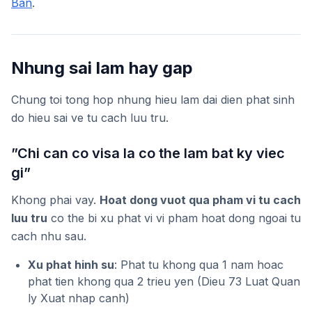
Ban
.
Nhung sai lam hay gap
Chung toi tong hop nhung hieu lam dai dien phat sinh
do hieu sai ve tu cach luu tru.
”Chi can co visa la co the lam bat ky viec
gi”
Khong phai vay.
Hoat dong vuot qua pham vi tu cach
luu tru
co the bi xu phat vi vi pham hoat dong ngoai tu
cach nhu sau.
Xu phat hinh su
: Phat tu khong qua 1 nam hoac
phat tien khong qua 2 trieu yen (Dieu 73 Luat Quan
ly Xuat nhap canh)