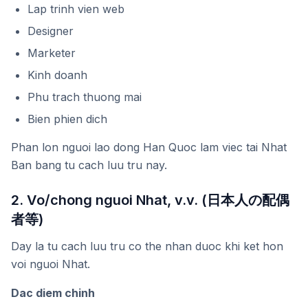
Lap trinh vien web
Designer
Marketer
Kinh doanh
Phu trach thuong mai
Bien phien dich
Phan lon nguoi lao dong Han Quoc lam viec tai Nhat
Ban bang tu cach luu tru nay.
2. Vo/chong nguoi Nhat, v.v. (日本人の配偶
者等)
Day la tu cach luu tru co the nhan duoc khi ket hon
voi nguoi Nhat.
Dac diem chinh