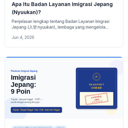
Apa Itu Badan Layanan Imigrasi Jepang
(Nyuukan)?
Penjelasan lengkap tentang Badan Layanan Imigrasi
Jepang (入管·nyuukan), lembaga yang mengelola
seluruh administrasi keimigrasian bagi orang asing di
Jun 4, 2026
Jepang, mulai dari pemeriksaan visa, status residensi,
izin tinggal permanen, hingga kartu residensi.