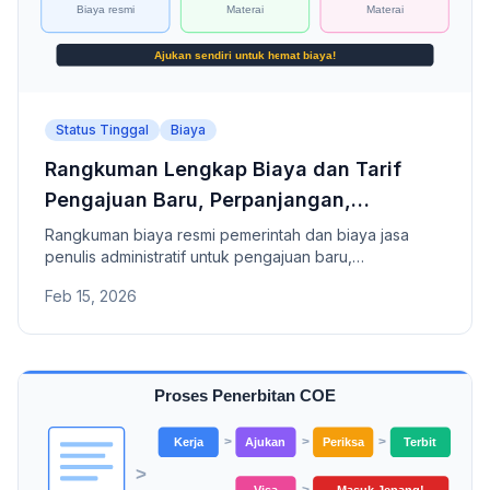
Status Tinggal
Biaya
Rangkuman Lengkap Biaya dan Tarif
Pengajuan Baru, Perpanjangan,
Perubahan Status Tinggal Jepang
Rangkuman biaya resmi pemerintah dan biaya jasa
penulis administratif untuk pengajuan baru,
perpanjangan, dan perubahan status tinggal di Jepang.
Feb 15, 2026