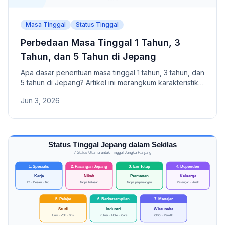
Masa Tinggal
Status Tinggal
Perbedaan Masa Tinggal 1 Tahun, 3
Tahun, dan 5 Tahun di Jepang
Apa dasar penentuan masa tinggal 1 tahun, 3 tahun, dan
5 tahun di Jepang? Artikel ini merangkum karakteristik
masing-masing masa tinggal, alasan terus mendapat 1
Jun 3, 2026
tahun, serta cara memperpanjang masa tinggal.