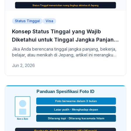
Status Tinggal
Visa
Konsep Status Tinggal yang Wajib
Diketahui untuk Tinggal Jangka Panjang
di Jepang
Jika Anda berencana tinggal jangka panjang, bekerja,
belajar, atau menikah di Jepang, artikel ini merangkum
konsep Status Tinggal (在留資格), perbedaannya
Jun 2, 2026
dengan visa, serta 7 jenis status tinggal utama seperti
Engineer/Specialist in Humanities/International Services
dan Izin Tinggal Tetap.