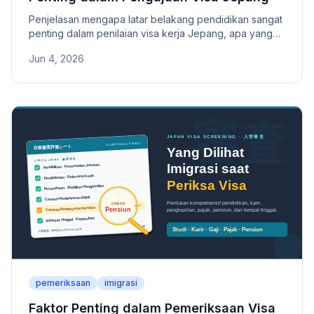
Penjelasan mengapa latar belakang pendidikan sangat
penting dalam penilaian visa kerja Jepang, apa yang
dilihat ISA dari gelar dan jurusan serta relevansi
Jun 4, 2026
pekerjaan, cara mengompensasi dengan pengalaman
kerja, dan contoh pengakuan pengalaman di bidang IT.
pemeriksaan
imigrasi
Faktor Penting dalam Pemeriksaan Visa