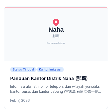
Status Tinggal
Kantor Imigrasi
Panduan Kantor Distrik Naha (那覇)
Informasi alamat, nomor telepon, dan wilayah yurisdiksi
kantor pusat dan kantor cabang (宮古島·石垣港·嘉手納)
Kantor Distrik Naha. Kantor distrik di bawah Kantor
Feb 7, 2026
Layanan Imigrasi Fukuoka.