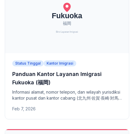
Status Tinggal
Kantor Imigrasi
Panduan Kantor Layanan Imigrasi
Fukuoka (福岡)
Informasi alamat, nomor telepon, dan wilayah yurisdiksi
kantor pusat dan kantor cabang (北九州·佐賀·長崎·対馬·
熊本·大分·宮崎·鹿児島) Kantor Layanan Imigrasi Fukuoka.
Feb 7, 2026