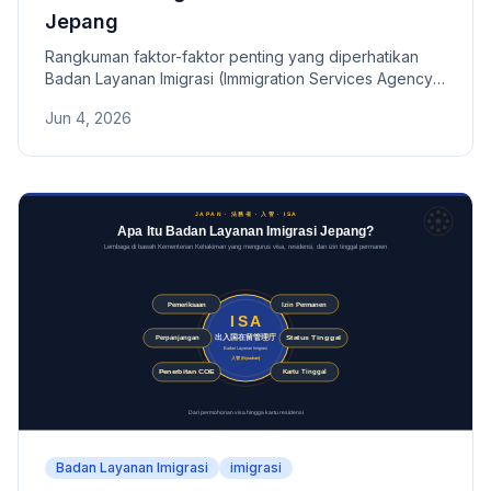
Jepang
Rangkuman faktor-faktor penting yang diperhatikan
Badan Layanan Imigrasi (Immigration Services Agency)
Jepang dalam pemeriksaan visa. Meliputi penilaian
Jun 4, 2026
menyeluruh seperti pendidikan, pengalaman kerja,
penghasilan, pajak, pensiun, riwayat tinggal, hingga
poin penting untuk visa pasangan dan izin tinggal tetap.
Badan Layanan Imigrasi
imigrasi