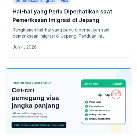
pemeriksaan imigrasi
visa
Hal-hal yang Perlu Diperhatikan saat
Pemeriksaan Imigrasi di Jepang
Rangkuman hal-hal yang perlu diperhatikan saat
pemeriksaan imigrasi di Jepang. Panduan ini
membahas cara menjelaskan tujuan kedatangan,
Jun 4, 2026
mempersiapkan informasi tempat tinggal, membawa
COE, hingga kewajiban membawa kartu izin tinggal
setiap saat — semua poin penting yang sebaiknya
diketahui sebelum memasuki Jepang untuk jangka
panjang.