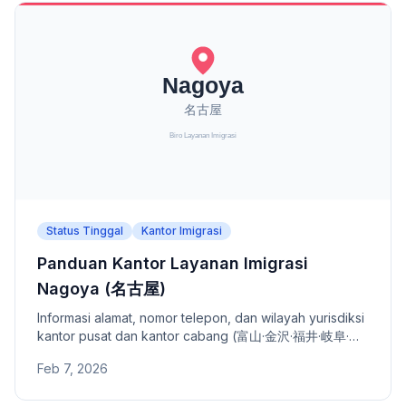
Status Tinggal
Kantor Imigrasi
Panduan Kantor Layanan Imigrasi
Nagoya (名古屋)
Informasi alamat, nomor telepon, dan wilayah yurisdiksi
kantor pusat dan kantor cabang (富山·金沢·福井·岐阜·静
岡·浜松·豊橋港·四日市港) Kantor Layanan Imigrasi
Feb 7, 2026
Nagoya.