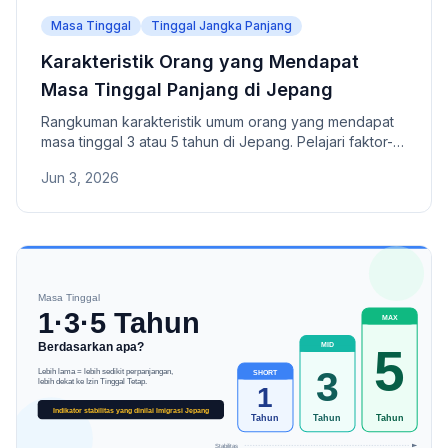
Masa Tinggal
Tinggal Jangka Panjang
Karakteristik Orang yang Mendapat
Masa Tinggal Panjang di Jepang
Rangkuman karakteristik umum orang yang mendapat
masa tinggal 3 atau 5 tahun di Jepang. Pelajari faktor-
faktor penting yang dinilai oleh Badan Imigrasi, seperti
Jun 3, 2026
pekerjaan yang stabil, pembayaran pajak, pensiun,
asuransi kesehatan, dan riwayat visa.