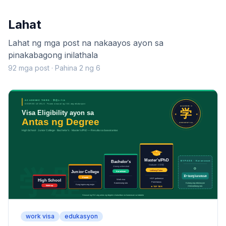
Lahat
Lahat ng mga post na nakaayos ayon sa
pinakabagong inilathala
92 mga post · Pahina 2 ng 6
work visa
edukasyon