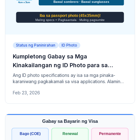
Status ng Paninirahan
ID Photo
Kumpletong Gabay sa Mga
Kinakailangan ng ID Photo para sa
Japanese Visa Application
Ang ID photo specifications ay isa sa mga pinaka-
karaniwang pagkakamali sa visa applications. Alamin
ang tamang sukat, kondisyon ng pagkuha, at mga
Feb 23, 2026
dahilan ng pagtanggi.