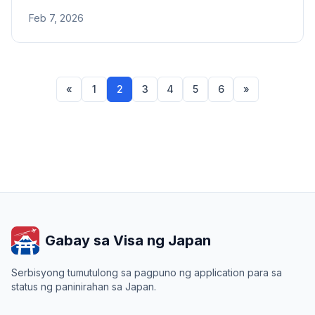
四日市港) ng Nagoya Opisina ng Serbisyo ng
Feb 7, 2026
Imigrasyon - address, numero ng telepono, at saklaw
na lugar.
«
1
2
3
4
5
6
»
Gabay sa Visa ng Japan
Serbisyong tumutulong sa pagpuno ng application para sa
status ng paninirahan sa Japan.