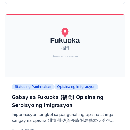
Status ng Paninirahan
Opisina ng Imigrasyon
Gabay sa Fukuoka (福岡) Opisina ng
Serbisyo ng Imigrasyon
Impormasyon tungkol sa pangunahing opisina at mga
sangay na opisina (北九州·佐賀·長崎·対馬·熊本·大分·宮崎·
鹿児島) ng Fukuoka Opisina ng Serbisyo ng Imigrasyon