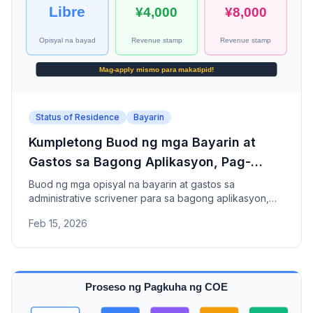
Status of Residence
Bayarin
Kumpletong Buod ng mga Bayarin at
Gastos sa Bagong Aplikasyon, Pag-
renew, at Pagbabago ng Status of
Buod ng mga opisyal na bayarin at gastos sa
administrative scrivener para sa bagong aplikasyon,
Residence sa Japan
pag-renew, at pagbabago ng status of residence sa
Feb 15, 2026
Japan.