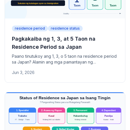
residence period
residence status
Pagkakaiba ng 1, 3, at 5 Taon na
Residence Period sa Japan
Paano tinutukoy ang 1, 3, o 5 taon na residence period
sa Japan? Alamin ang mga pamantayan ng
pagpapasya, kung bakit laging 1 taon lang ang
Jun 3, 2026
nalalabas, at kung paano mapapahaba ang iyong
residence period.