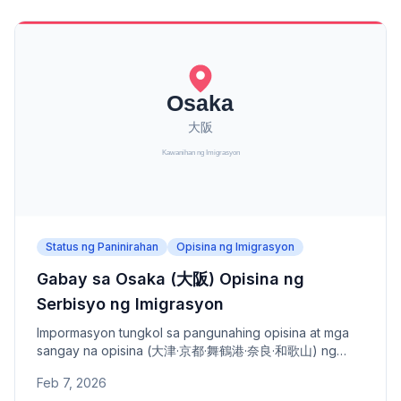
Status ng Paninirahan
Opisina ng Imigrasyon
Gabay sa Osaka (大阪) Opisina ng
Serbisyo ng Imigrasyon
Impormasyon tungkol sa pangunahing opisina at mga
sangay na opisina (大津·京都·舞鶴港·奈良·和歌山) ng
Osaka Opisina ng Serbisyo ng Imigrasyon - address,
Feb 7, 2026
numero ng telepono, at saklaw na lugar.