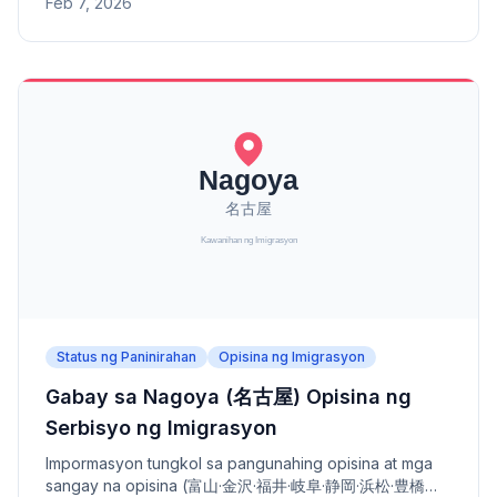
Feb 7, 2026
- address, numero ng telepono, at saklaw na lugar.
Status ng Paninirahan
Opisina ng Imigrasyon
Gabay sa Nagoya (名古屋) Opisina ng
Serbisyo ng Imigrasyon
Impormasyon tungkol sa pangunahing opisina at mga
sangay na opisina (富山·金沢·福井·岐阜·静岡·浜松·豊橋港·