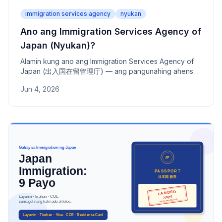
immigration services agency
nyukan
Ano ang Immigration Services Agency of
Japan (Nyukan)?
Alamin kung ano ang Immigration Services Agency of
Japan (出入国在留管理庁) — ang pangunahing ahensya
na nangangasiwa ng visa, katayuan ng paninirahan,
Jun 4, 2026
permanent residency, at residence card ng mga
dayuhan sa Japan.