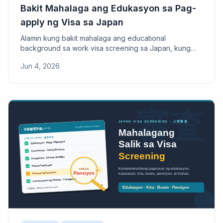
Bakit Mahalaga ang Edukasyon sa Pag-
apply ng Visa sa Japan
Alamin kung bakit mahalaga ang educational
background sa work visa screening sa Japan, kung
paano tinitingnan ng Immigration ang degree, major, at
Jun 4, 2026
kaugnayan sa trabaho, at kung paano maaaring punan
ng work experience ang kakulangan sa edukasyon.