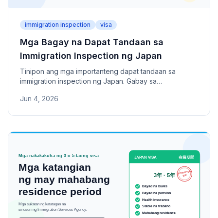
immigration inspection
visa
Mga Bagay na Dapat Tandaan sa
Immigration Inspection ng Japan
Tinipon ang mga importanteng dapat tandaan sa
immigration inspection ng Japan. Gabay sa
pagpapaliwanag ng layunin ng pagpasok, paghahanda
Jun 4, 2026
ng impormasyon ng tirahan, pagdadala ng COE, at
obligasyon sa palaging pagdadala ng residence card
para sa mga nagtatagal ng matagal sa Japan.