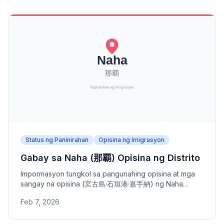
Status ng Paninirahan
Opisina ng Imigrasyon
Gabay sa Naha (那覇) Opisina ng Distrito
Impormasyon tungkol sa pangunahing opisina at mga
sangay na opisina (宮古島·石垣港·嘉手納) ng Naha
Opisina ng Distrito - address, numero ng telepono, at
Feb 7, 2026
saklaw na lugar. Opisina ng Distrito sa ilalim ng Fukuoka
Opisina ng Serbisyo ng Imigrasyon.