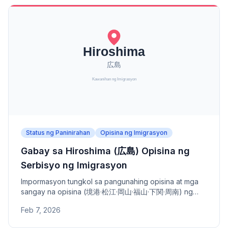
Status ng Paninirahan
Opisina ng Imigrasyon
Gabay sa Hiroshima (広島) Opisina ng
Serbisyo ng Imigrasyon
Impormasyon tungkol sa pangunahing opisina at mga
sangay na opisina (境港·松江·岡山·福山·下関·周南) ng
Hiroshima Opisina ng Serbisyo ng Imigrasyon -
Feb 7, 2026
address, numero ng telepono, at saklaw na lugar.