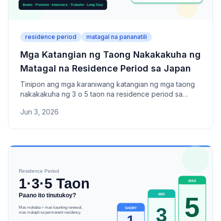
residence period
matagal na pananatili
Mga Katangian ng Taong Nakakakuha ng
Matagal na Residence Period sa Japan
Tinipon ang mga karaniwang katangian ng mga taong
nakakakuha ng 3 o 5 taon na residence period sa
Japan. Alamin ang mga salik na isinasaalang-alang ng
Jun 3, 2026
Immigration Services Agency tulad ng stable na
trabaho, pagbabayad ng buwis, pension, health
insurance, at kasaysayan ng visa.