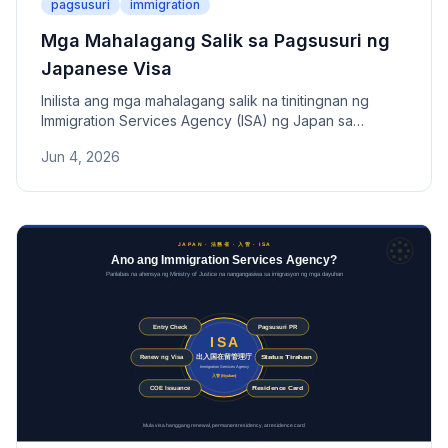
pagsusuri
immigration
Mga Mahalagang Salik sa Pagsusuri ng
Japanese Visa
Inilista ang mga mahalagang salik na tinitingnan ng
Immigration Services Agency (ISA) ng Japan sa
pagsusuri ng visa. Saklaw ang komprehensibong mga
Jun 4, 2026
item tulad ng edukasyon, karanasan, kita, buwis,
pensiyon, at kasaysayan ng tirahan, pati na rin ang mga
punto ng pagsusuri para sa Spouse Visa at Permanent
Residence.