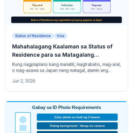
Status of Residence
Visa
Mahahalagang Kaalaman sa Status of
Residence para sa Matagalang
Pananatili sa Japan
Kung nagplaplano kang manatili, magtrabaho, mag-aral,
o mag-asawa sa Japan nang matagal, alamin ang
konsepto ng Status of Residence (在留資格), ang
Jun 2, 2026
pagkakaiba nito sa visa, at 7 pangunahing kategorya
tulad ng Engineer/Specialist, Permanent Residence, at
iba pa.