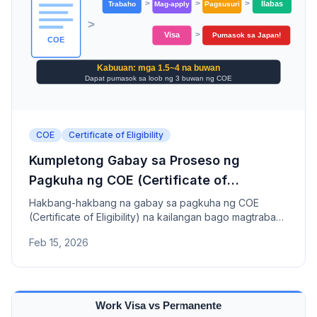
COE
Certificate of Eligibility
Kumpletong Gabay sa Proseso ng
Pagkuha ng COE (Certificate of
Eligibility)
Hakbang-hakbang na gabay sa pagkuha ng COE
(Certificate of Eligibility) na kailangan bago magtrabaho
sa Japan.
Feb 15, 2026