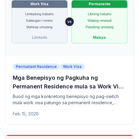
Permanent Residence
Work Visa
Mga Benepisyo ng Pagkuha ng
Permanent Residence mula sa Work Visa
sa Japan
Buod ng mga konkretong benepisyo ng pag-switch
mula work visa patungo sa permanent residence,
kabilang ang katatagan, kalayaan sa trabaho, at
Feb 15, 2026
financial credibility.