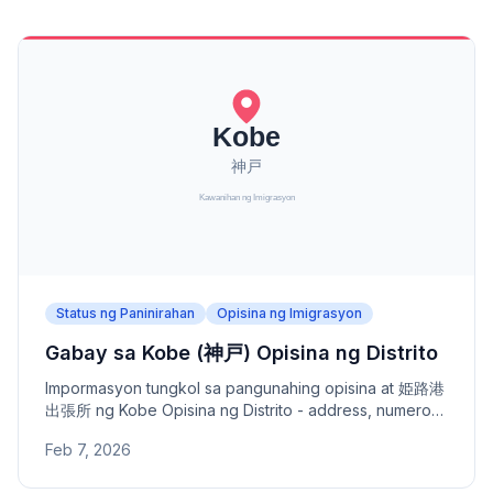
Status ng Paninirahan
Opisina ng Imigrasyon
Gabay sa Kobe (神戸) Opisina ng Distrito
Impormasyon tungkol sa pangunahing opisina at 姫路港
出張所 ng Kobe Opisina ng Distrito - address, numero
ng telepono, at saklaw na lugar. Opisina ng Distrito sa
Feb 7, 2026
ilalim ng Osaka Opisina ng Serbisyo ng Imigrasyon.