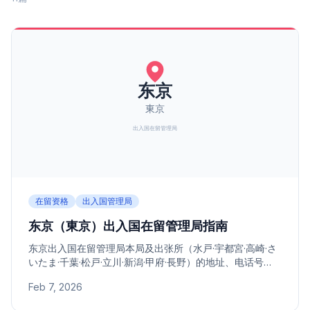
在留资格
出入国管理局
东京（東京）出入国在留管理局指南
东京出入国在留管理局本局及出张所（水戸·宇都宮·高崎·さ
いたま·千葉·松戸·立川·新潟·甲府·長野）的地址、电话号
码、管辖地区指南。
Feb 7, 2026