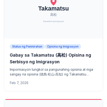
Status ng Paninirahan
Opisina ng Imigrasyon
Gabay sa Takamatsu (高松) Opisina ng
Serbisyo ng Imigrasyon
Impormasyon tungkol sa pangunahing opisina at mga
sangay na opisina (徳島·松山·高知) ng Takamatsu
Opisina ng Serbisyo ng Imigrasyon - address, numero
Feb 7, 2026
ng telepono, at saklaw na lugar.