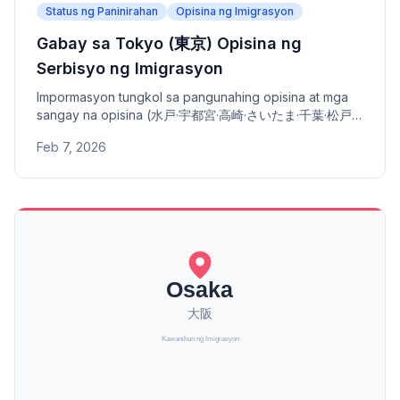
Status ng Paninirahan
Opisina ng Imigrasyon
Gabay sa Tokyo (東京) Opisina ng
Serbisyo ng Imigrasyon
Impormasyon tungkol sa pangunahing opisina at mga
sangay na opisina (水戸·宇都宮·高崎·さいたま·千葉·松戸·
立川·新潟·甲府·長野) ng Tokyo Opisina ng Serbisyo ng
Feb 7, 2026
Imigrasyon - address, numero ng telepono, at saklaw
na lugar.