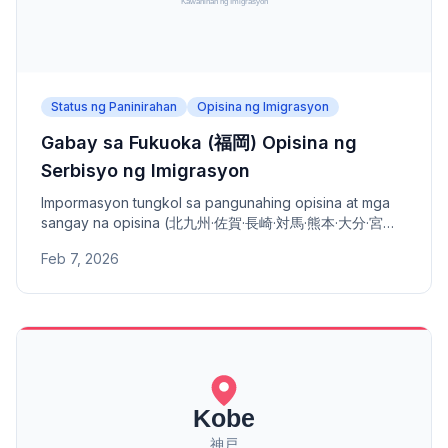
Status ng Paninirahan
Opisina ng Imigrasyon
Gabay sa Fukuoka (福岡) Opisina ng
Serbisyo ng Imigrasyon
Impormasyon tungkol sa pangunahing opisina at mga
sangay na opisina (北九州·佐賀·長崎·対馬·熊本·大分·宮崎·
鹿児島) ng Fukuoka Opisina ng Serbisyo ng Imigrasyon
Feb 7, 2026
- address, numero ng telepono, at saklaw na lugar.