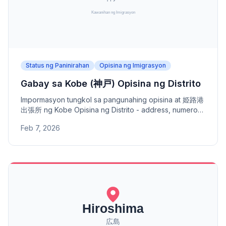
Status ng Paninirahan
Opisina ng Imigrasyon
Gabay sa Kobe (神戸) Opisina ng Distrito
Impormasyon tungkol sa pangunahing opisina at 姫路港
出張所 ng Kobe Opisina ng Distrito - address, numero
ng telepono, at saklaw na lugar. Opisina ng Distrito sa
Feb 7, 2026
ilalim ng Osaka Opisina ng Serbisyo ng Imigrasyon.