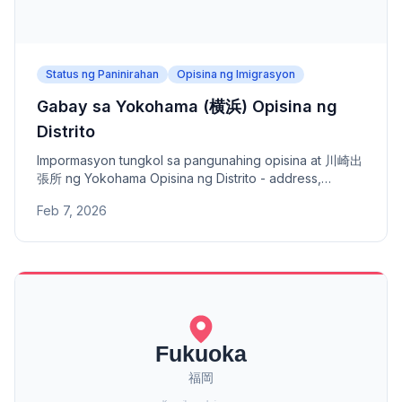
Status ng Paninirahan
Opisina ng Imigrasyon
Gabay sa Yokohama (横浜) Opisina ng
Distrito
Impormasyon tungkol sa pangunahing opisina at 川崎出
張所 ng Yokohama Opisina ng Distrito - address,
numero ng telepono, at saklaw na lugar. Opisina ng
Feb 7, 2026
Distrito sa ilalim ng Tokyo Opisina ng Serbisyo ng
Imigrasyon.