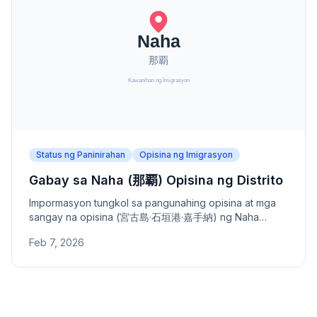
Status ng Paninirahan
Opisina ng Imigrasyon
Gabay sa Naha (那覇) Opisina ng Distrito
Impormasyon tungkol sa pangunahing opisina at mga
sangay na opisina (宮古島·石垣港·嘉手納) ng Naha
Opisina ng Distrito - address, numero ng telepono, at
Feb 7, 2026
saklaw na lugar. Opisina ng Distrito sa ilalim ng Fukuoka
Opisina ng Serbisyo ng Imigrasyon.