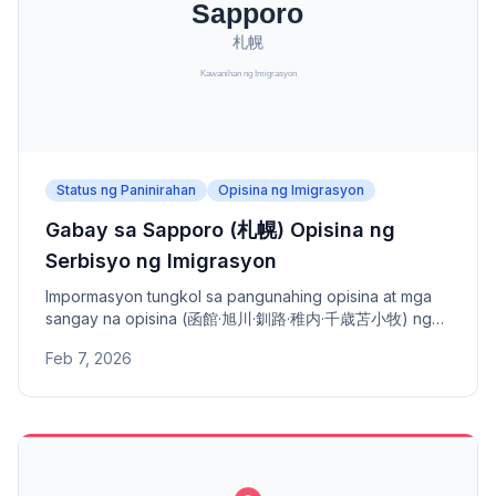
Status ng Paninirahan
Opisina ng Imigrasyon
Gabay sa Sapporo (札幌) Opisina ng
Serbisyo ng Imigrasyon
Impormasyon tungkol sa pangunahing opisina at mga
sangay na opisina (函館·旭川·釧路·稚内·千歳苫小牧) ng
Sapporo Opisina ng Serbisyo ng Imigrasyon - address,
Feb 7, 2026
numero ng telepono, at saklaw na lugar.