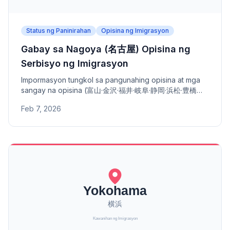
Status ng Paninirahan
Opisina ng Imigrasyon
Gabay sa Nagoya (名古屋) Opisina ng
Serbisyo ng Imigrasyon
Impormasyon tungkol sa pangunahing opisina at mga
sangay na opisina (富山·金沢·福井·岐阜·静岡·浜松·豊橋港·
四日市港) ng Nagoya Opisina ng Serbisyo ng
Feb 7, 2026
Imigrasyon - address, numero ng telepono, at saklaw
na lugar.