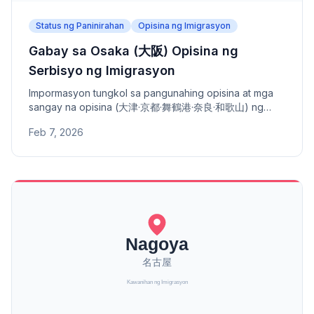
Status ng Paninirahan
Opisina ng Imigrasyon
Gabay sa Osaka (大阪) Opisina ng
Serbisyo ng Imigrasyon
Impormasyon tungkol sa pangunahing opisina at mga
sangay na opisina (大津·京都·舞鶴港·奈良·和歌山) ng
Osaka Opisina ng Serbisyo ng Imigrasyon - address,
Feb 7, 2026
numero ng telepono, at saklaw na lugar.