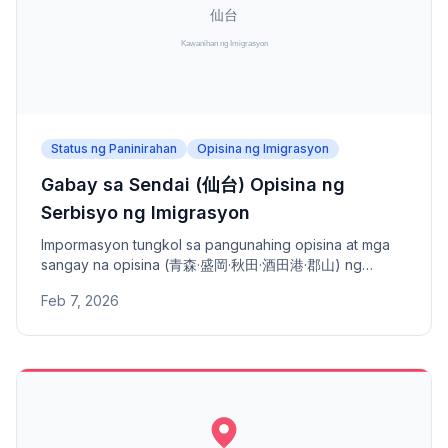
Status ng Paninirahan
Opisina ng Imigrasyon
Gabay sa Sendai (仙台) Opisina ng
Serbisyo ng Imigrasyon
Impormasyon tungkol sa pangunahing opisina at mga
sangay na opisina (青森·盛岡·秋田·酒田港·郡山) ng
Sendai Opisina ng Serbisyo ng Imigrasyon - address,
Feb 7, 2026
numero ng telepono, at saklaw na lugar.