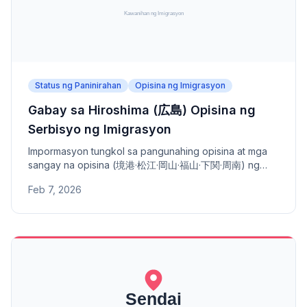
Status ng Paninirahan
Opisina ng Imigrasyon
Gabay sa Hiroshima (広島) Opisina ng
Serbisyo ng Imigrasyon
Impormasyon tungkol sa pangunahing opisina at mga
sangay na opisina (境港·松江·岡山·福山·下関·周南) ng
Hiroshima Opisina ng Serbisyo ng Imigrasyon -
Feb 7, 2026
address, numero ng telepono, at saklaw na lugar.