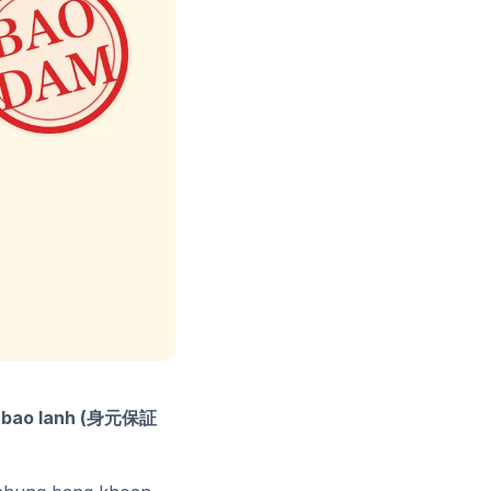
i bao lanh (身元保証