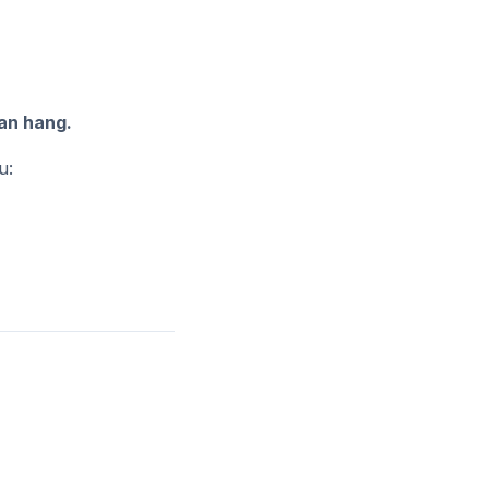
gan hang.
u: