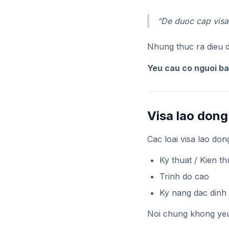
“De duoc cap visa 
Nhung thuc ra dieu 
Yeu cau co nguoi ba
Visa lao dong
Cac loai visa lao do
Ky thuat / Kien t
Trinh do cao
Ky nang dac dinh
Noi chung khong yeu