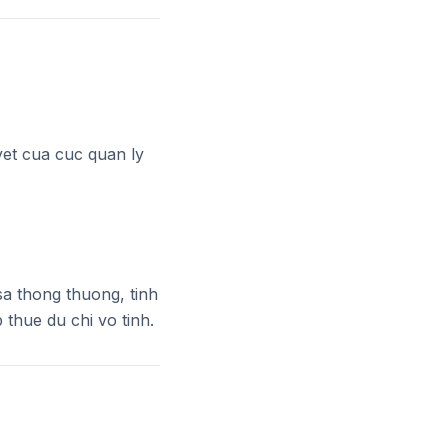
yet cua cuc quan ly
sa thong thuong, tinh
thue du chi vo tinh.