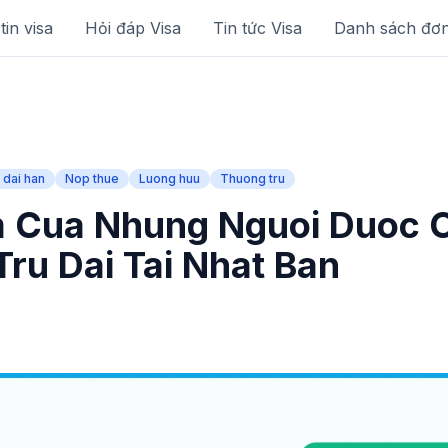
in visa
Hỏi đáp Visa
Tin tức Visa
Danh sách đơ
 dai han
Nop thue
Luong huu
Thuong tru
 Cua Nhung Nguoi Duoc C
Tru Dai Tai Nhat Ban