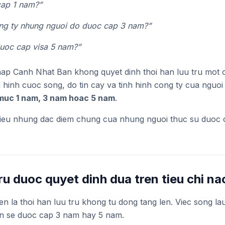
 cap 1 nam?”
ng ty nhung nguoi do duoc cap 3 nam?”
uoc cap visa 5 nam?”
ap Canh Nhat Ban khong quyet dinh thoi han luu tru mot 
h hinh cuoc song, do tin cay va tinh hinh cong ty cua nguoi
muc 1 nam, 3 nam hoac 5 nam
.
 thieu nhung dac diem chung cua nhung nguoi thuc su duoc c
tru duoc quyet dinh dua tren tieu chi na
tien la thoi han luu tru khong tu dong tang len. Viec song 
an se duoc cap 3 nam hay 5 nam.