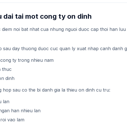
u dai tai mot cong ty on dinh
diem noi bat nhat cua nhung nguoi duoc cap thoi han luu 
p sau day thuong duoc cuc quan ly xuat nhap canh danh gi
 cong ty trong nhieu nam
h thuc
on dinh
 hop sau co the bi danh gia la thieu on dinh cu tru:
u lan
ngan han nhieu lan
 roi vao lam