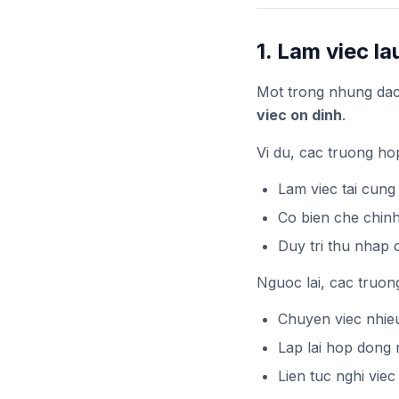
1. Lam viec la
Mot trong nhung dac 
viec on dinh
.
Vi du, cac truong ho
Lam viec tai cung
Co bien che chin
Duy tri thu nhap 
Nguoc lai, cac truong
Chuyen viec nhie
Lap lai hop dong 
Lien tuc nghi viec