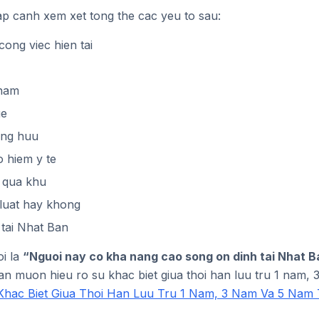
p canh xem xet tong the cac yeu to sau:
cong viec hien tai
nam
ue
ong huu
 hiem y te
g qua khu
luat hay khong
 tai Nhat Ban
oi la
“Nguoi nay co kha nang cao song on dinh tai Nhat Ba
an muon hieu ro su khac biet giua thoi han luu tru 1 nam,
Khac Biet Giua Thoi Han Luu Tru 1 Nam, 3 Nam Va 5 Nam 