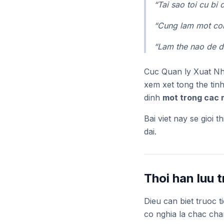
“Tai sao toi cu bi
“Cung lam mot co
“Lam the nao de d
Cuc Quan ly Xuat Nh
xem xet tong the tin
dinh
mot trong cac 
Bai viet nay se gioi
dai.
Thoi han luu 
Dieu can biet truoc 
co nghia la chac ch