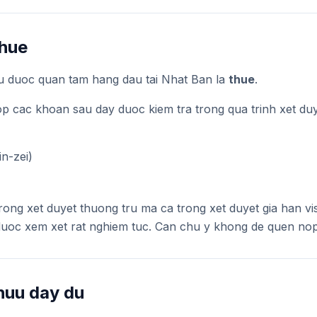
thue
u duoc quan tam hang dau tai Nhat Ban la
thue
.
nop cac khoan sau day duoc kiem tra trong qua trinh xet du
n-zei)
rong xet duyet thuong tru ma ca trong xet duyet gia han vi
uoc xem xet rat nghiem tuc. Can chu y khong de quen nop 
huu day du