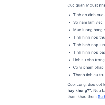
Cuc quan ly xuat nha
Tinh on dinh cua 
So nam lam viec
Muc luong hang 
Tinh hinh nop th
Tinh hinh nop lu
Tinh hinh nop bao
Lich su visa tron
Co vi pham phap 
Thanh tich cu tru
Cuoi cung, dieu cot l
hay khong?”
. Neu b
tham khao them
Su 