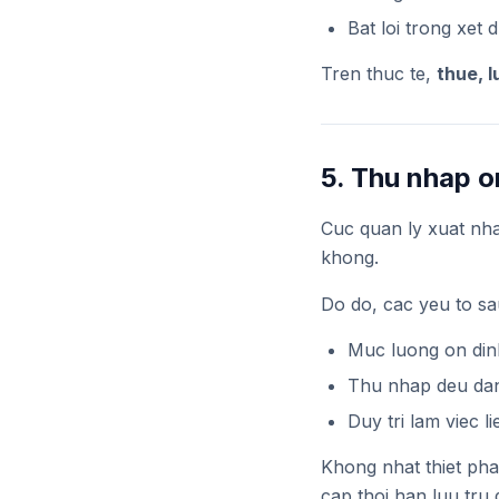
Bat loi trong xet 
Tren thuc te,
thue, 
5. Thu nhap o
Cuc quan ly xuat nh
khong.
Do do, cac yeu to sa
Muc luong on din
Thu nhap deu da
Duy tri lam viec li
Khong nhat thiet ph
cap thoi han luu tru 