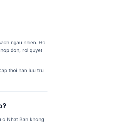
cach ngau nhien. Ho
 nop don, roi quyet
ap thoi han luu tru
o?
lau o Nhat Ban khong