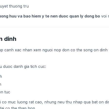
duyet thuong tru
luong huu va bao hiem y te nen duoc quan ly dong bo
voi 
n dinh
ap canh xac nhan xem nguoi nop don co the song on dinh 
u duoc danh gia tich cuc:
h
n
en tuc
ai co muc luong rat cao, nhung neu thu nhap qua bat on d
dai co the thap hon.