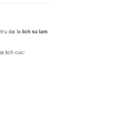
tru dai la
lich su lam
a tich cuc: