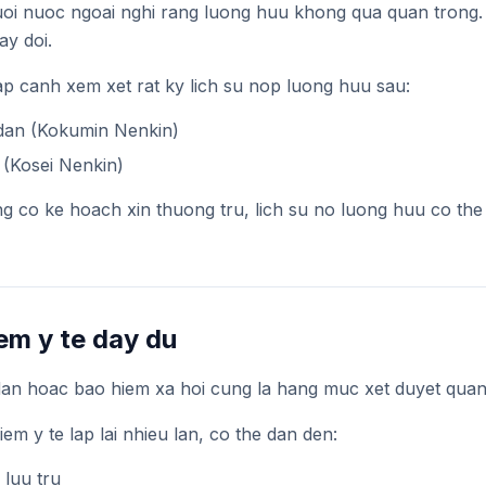
uoi nuoc ngoai nghi rang luong huu khong qua quan trong.
ay doi.
p canh xem xet rat ky lich su nop luong huu sau:
dan (Kokumin Nenkin)
 (Kosei Nenkin)
g co ke hoach xin thuong tru, lich su no luong huu co the
em y te day du
dan hoac bao hiem xa hoi cung la hang muc xet duyet quan
em y te lap lai nhieu lan, co the dan den:
 luu tru