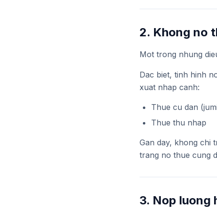
2. Khong no 
Mot trong nhung die
Dac biet, tinh hinh 
xuat nhap canh:
Thue cu dan (jumi
Thue thu nhap
Gan day, khong chi t
trang no thue cung d
3. Nop luong 