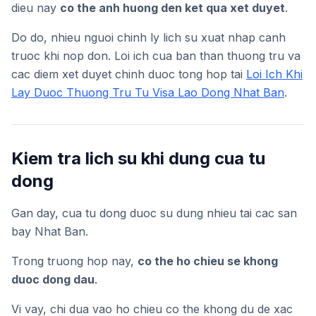
dieu nay
co the anh huong den ket qua xet duyet
.
Do do, nhieu nguoi chinh ly lich su xuat nhap canh
truoc khi nop don. Loi ich cua ban than thuong tru va
cac diem xet duyet chinh duoc tong hop tai
Loi Ich Khi
Lay Duoc Thuong Tru Tu Visa Lao Dong Nhat Ban
.
Kiem tra lich su khi dung cua tu
dong
Gan day, cua tu dong duoc su dung nhieu tai cac san
bay Nhat Ban.
Trong truong hop nay,
co the ho chieu se khong
duoc dong dau
.
Vi vay, chi dua vao ho chieu co the khong du de xac