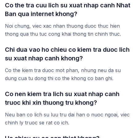
Co the tra cuu lich su xuat nhap canh Nhat
Ban qua internet khong?
Noi chung, viec xac nhan thuong duoc thuc hien
thong qua thu tuc cong khai thong tin chinh thuc.
Chi dua vao ho chieu co kiem tra duoc lich
su xuat nhap canh khong?
Co the kiem tra duoc mot phan, nhung neu da su
dung cua tu dong thi co the khong co ban ghi.
Co nen kiem tra lich su xuat nhap canh
truoc khi xin thuong tru khong?
Neu ban co lich su luu tru dai han o nuoc ngoai, viec
chinh ly truoc se rat co ich.