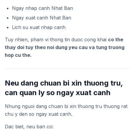
Ngay nhap canh Nhat Ban
Ngay xuat canh Nhat Ban
Lich su xuat nhap canh
Tuy nhien, pham vi thong tin duoc cong khai
co the
thay doi tuy theo noi dung yeu cau va tung truong
hop cu the.
Neu dang chuan bi xin thuong tru,
can quan ly so ngay xuat canh
Nhung nguoi dang chuan bi xin thuong tru thuong rat
chu y den so ngay xuat canh.
Dac biet, neu ban co: