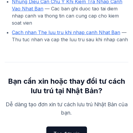
Nhung Dieu Can Chu Y Khi Kiem Tra Nhap Canh
Vao Nhat Ban
— Cac ban ghi duoc tao tai diem
nhap canh va thong tin can cung cap cho kiem
soat vien
Cach nhan The luu tru khi nhap canh Nhat Ban
—
Thu tuc nhan va cap the luu tru sau khi nhap canh
Bạn cần xin hoặc thay đổi tư cách
lưu trú tại Nhật Bản?
Dễ dàng tạo đơn xin tư cách lưu trú Nhật Bản của
bạn.