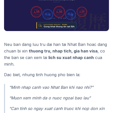
Neu ban dang luu tru dai han tai Nhat Ban hoac dang
chuan bi xin
thuong tru, nhap tich, gia han visa
, co
the ban se can xem lai
lich su xuat nhap canh
cua
minh.
Dac biet, nhung tinh huong pho bien la:
“Minh nhap canh vao Nhat Ban khi nao nhi?”
“Muon xem minh da o nuoc ngoai bao lau”
“Can tinh so ngay xuat canh truoc khi nop don xin