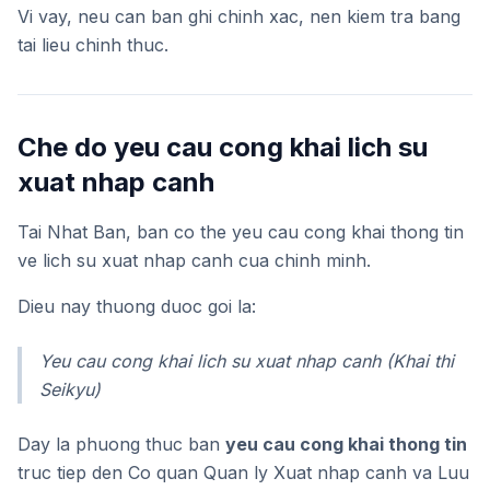
Vi vay, neu can ban ghi chinh xac, nen kiem tra bang
tai lieu chinh thuc.
Che do yeu cau cong khai lich su
xuat nhap canh
Tai Nhat Ban, ban co the yeu cau cong khai thong tin
ve lich su xuat nhap canh cua chinh minh.
Dieu nay thuong duoc goi la:
Yeu cau cong khai lich su xuat nhap canh (Khai thi
Seikyu)
Day la phuong thuc ban
yeu cau cong khai thong tin
truc tiep den Co quan Quan ly Xuat nhap canh va Luu