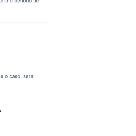
tera o periodo de
me o caso, sera
?