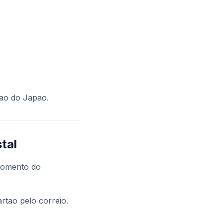
ao do Japao.
tal
omento do
rtao pelo correio.