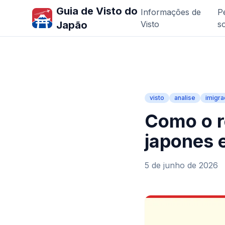
Guia de Visto do
Informações de
P
Japão
Visto
s
visto
analise
imigr
Como o r
japones 
5 de junho de 2026