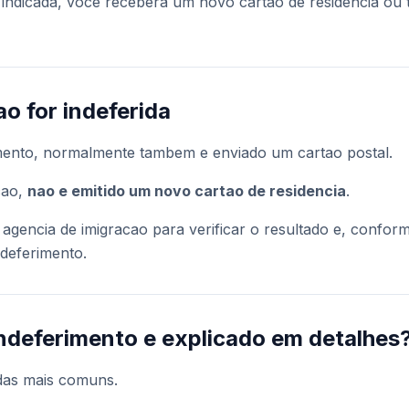
a indicada, voce recebera um novo cartao de residencia ou 
ao for indeferida
mento, normalmente tambem e enviado um cartao postal.
cao,
nao e emitido um novo cartao de residencia
.
a agencia de imigracao para verificar o resultado e, confor
deferimento.
ndeferimento e explicado em detalhes
das mais comuns.