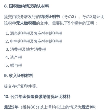
8. 国税缴纳情况确认材料
提交由税务署发行的
纳税证明书
（その3）。その3是证明
该税种
无未缴税额
的文件。需要以下5个税种的证明：
源泉所得税及复兴特别所得税
申告所得税及复兴特别所得税
消费税及地方消费税
遗产税
赠与税
9. 收入证明材料
提交存折复印件等。
10. 公共年金保险费缴纳情况证明材料
最近2年
（维持80分以上满1年以上的情况为
最近1年
）