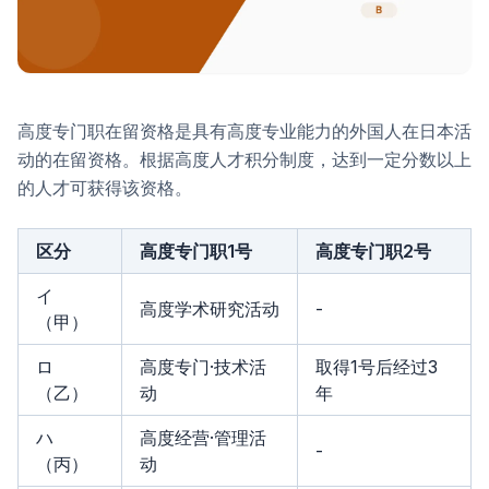
高度专门职在留资格是具有高度专业能力的外国人在日本活
动的在留资格。根据高度人才积分制度，达到一定分数以上
的人才可获得该资格。
区分
高度专门职1号
高度专门职2号
イ
高度学术研究活动
-
（甲）
ロ
高度专门·技术活
取得1号后经过3
（乙）
动
年
ハ
高度经营·管理活
-
（丙）
动