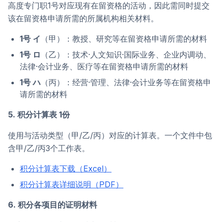
高度专门职1号对应现有在留资格的活动，因此需同时提交
该在留资格申请所需的所属机构相关材料。
1号 イ
（甲）：教授、研究等在留资格申请所需的材料
1号 ロ
（乙）：技术·人文知识·国际业务、企业内调动、
法律·会计业务、医疗等在留资格申请所需的材料
1号 ハ
（丙）：经营·管理、法律·会计业务等在留资格申
请所需的材料
5. 积分计算表 1份
使用与活动类型（甲/乙/丙）对应的计算表。一个文件中包
含甲/乙/丙3个工作表。
积分计算表下载（Excel）
积分计算表详细说明（PDF）
6. 积分各项目的证明材料