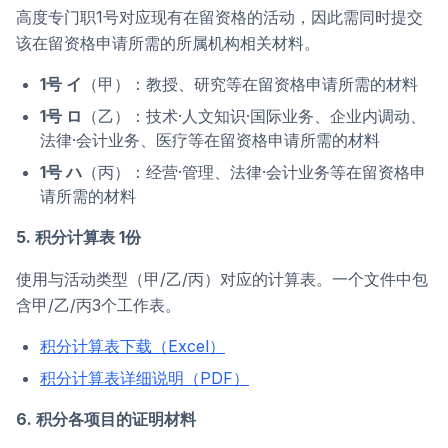
高度专门职1号对应现有在留资格的活动，因此需同时提交
该在留资格申请所需的所属机构相关材料。
1号 イ
（甲）：教授、研究等在留资格申请所需的材料
1号 ロ
（乙）：技术·人文知识·国际业务、企业内调动、
法律·会计业务、医疗等在留资格申请所需的材料
1号 ハ
（丙）：经营·管理、法律·会计业务等在留资格申
请所需的材料
5. 积分计算表 1份
使用与活动类型（甲/乙/丙）对应的计算表。一个文件中包
含甲/乙/丙3个工作表。
积分计算表下载（Excel）
积分计算表详细说明（PDF）
6. 积分各项目的证明材料