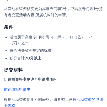
从其他在留资格变更为高度专门职1号，或高度专门职1号持
有者变更活动内容·所属机构时的申请。
条件
活动属于高度专门职1号 イ（甲）、ロ（乙）、ハ
（丙）之一
符合法务省令规定的标准
积分合计
70分以上
提交材料
1. 在留资格变更许可申请书 1份
前往填写申请书
根据活动类型使用不同表格。请参照上述
按活动类型的申请
书表格
。