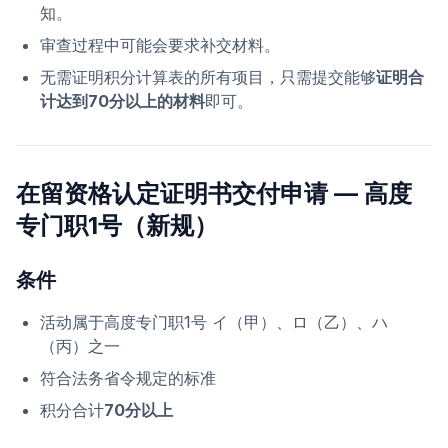
知。
审查过程中可能会要求补交材料。
无需证明积分计算表的所有项目，只需提交能够
证明合
计达到70分以上的材料
即可。
在留资格认定证明书交付申请 — 高度
专门职1号（新规）
条件
活动属于高度专门职1号 イ（甲）、ロ（乙）、ハ
（丙）之一
符合法务省令规定的标准
积分合计
70分以上