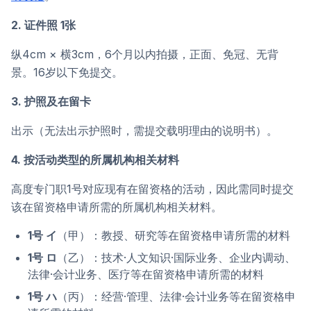
2. 证件照 1张
纵4cm × 横3cm，6个月以内拍摄，正面、免冠、无背
景。16岁以下免提交。
3. 护照及在留卡
出示（无法出示护照时，需提交载明理由的说明书）。
4. 按活动类型的所属机构相关材料
高度专门职1号对应现有在留资格的活动，因此需同时提交
该在留资格申请所需的所属机构相关材料。
1号 イ
（甲）：教授、研究等在留资格申请所需的材料
1号 ロ
（乙）：技术·人文知识·国际业务、企业内调动、
法律·会计业务、医疗等在留资格申请所需的材料
1号 ハ
（丙）：经营·管理、法律·会计业务等在留资格申