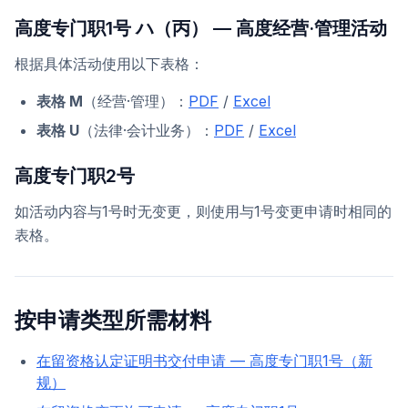
高度专门职1号 ハ（丙） — 高度经营·管理活动
根据具体活动使用以下表格：
表格 M
（经营·管理）：
PDF
/
Excel
表格 U
（法律·会计业务）：
PDF
/
Excel
高度专门职2号
如活动内容与1号时无变更，则使用与1号变更申请时相同的
表格。
按申请类型所需材料
在留资格认定证明书交付申请 — 高度专门职1号（新
规）