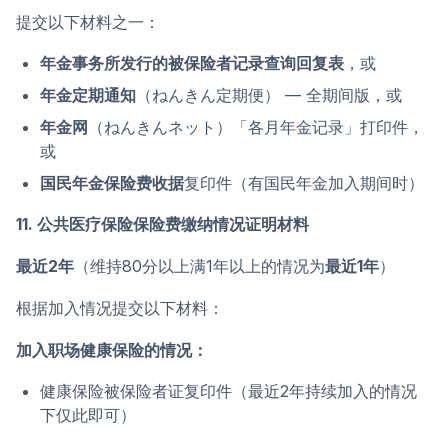
提交以下材料之一：
年金事务所发行的被保险者记录查询回复表
，或
年金定期通知
（ねんきん定期便） — 全期间版，或
年金网
（ねんきんネット）「各月年金记录」打印件，
或
国民年金保险费收据
复印件（有国民年金加入期间时）
11. 公共医疗保险保险费缴纳情况证明材料
最近2年
（维持80分以上满1年以上的情况为
最近1年
）
根据加入情况提交以下材料：
加入职场健康保险的情况：
健康保险被保险者证复印件（最近2年持续加入的情况
下仅此即可）