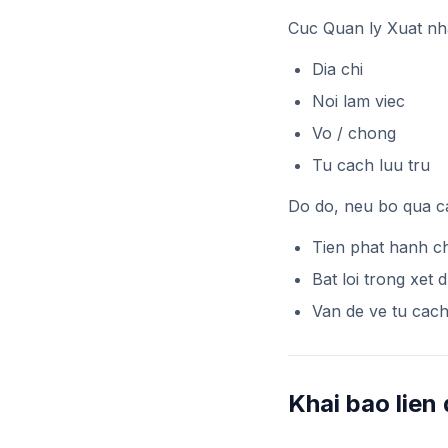
Cuc Quan ly Xuat nha
Dia chi
Noi lam viec
Vo / chong
Tu cach luu tru
Do do, neu bo qua c
Tien phat hanh c
Bat loi trong xet 
Van de ve tu cach
Khai bao lien