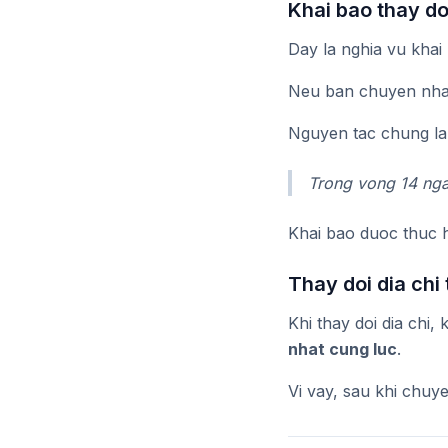
Khai bao thay doi
Day la nghia vu khai
Neu ban chuyen nha t
Nguyen tac chung la
Trong vong 14 nga
Khai bao duoc thuc h
Thay doi dia chi 
Khi thay doi dia chi
nhat cung luc
.
Vi vay, sau khi chuy