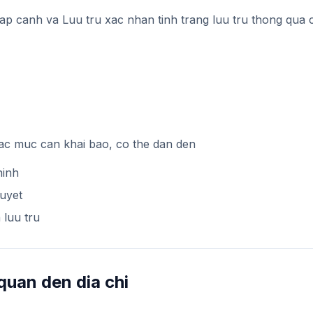
p canh va Luu tru xac nhan tinh trang luu tru thong qua 
ac muc can khai bao, co the dan den
hinh
duyet
 luu tru
 quan den dia chi