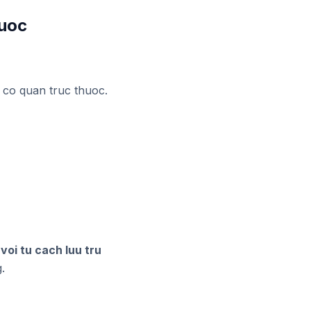
huoc
e co quan truc thuoc.
voi tu cach luu tru
.