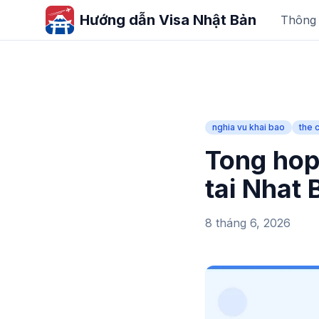
Hướng dẫn Visa Nhật Bản
Thông t
nghia vu khai bao
the c
Tong hop 
tai Nhat 
8 tháng 6, 2026