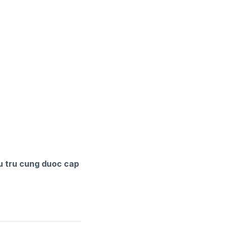
cu tru cung duoc cap