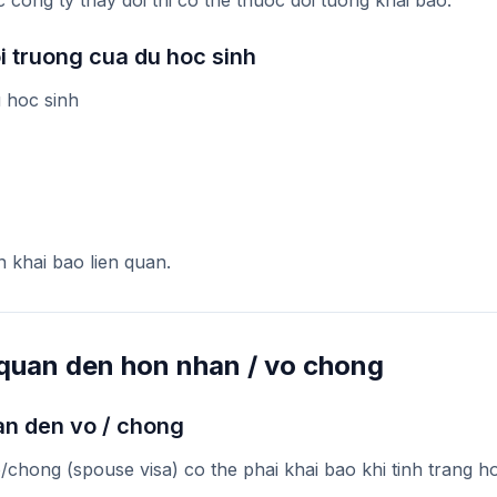
cong ty thay doi thi co the thuoc doi tuong khai bao.
i truong cua du hoc sinh
 hoc sinh
n khai bao lien quan.
 quan den hon nhan / vo chong
an den vo / chong
/chong (spouse visa) co the phai khai bao khi tinh trang h