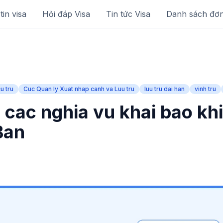
in visa
Hỏi đáp Visa
Tin tức Visa
Danh sách đơ
u tru
Cuc Quan ly Xuat nhap canh va Luu tru
luu tru dai han
vinh tru
cac nghia vu khai bao khi
Ban