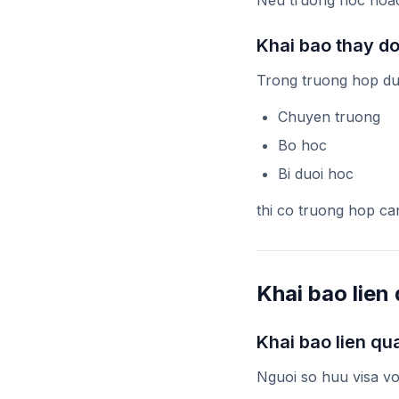
Neu truong hoc hoac 
Khai bao thay do
Trong truong hop du
Chuyen truong
Bo hoc
Bi duoi hoc
thi co truong hop ca
Khai bao lien
Khai bao lien qu
Nguoi so huu visa vo