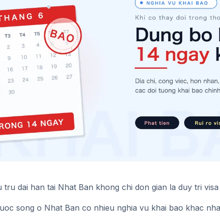
tru dai han tai Nhat Ban khong chi don gian la duy tri visa
cuoc song o Nhat Ban co nhieu nghia vu khai bao khac nha