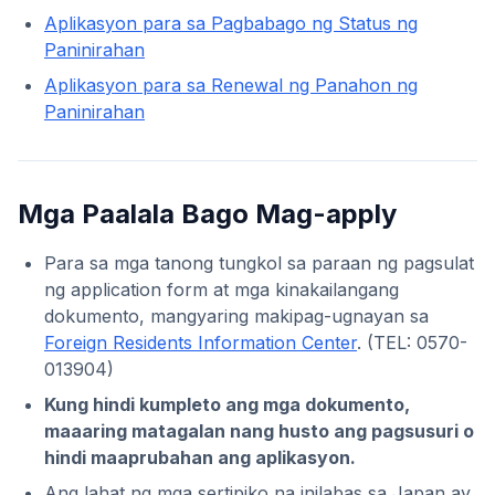
Aplikasyon para sa Pagbabago ng Status ng
Paninirahan
Aplikasyon para sa Renewal ng Panahon ng
Paninirahan
Mga Paalala Bago Mag-apply
Para sa mga tanong tungkol sa paraan ng pagsulat
ng application form at mga kinakailangang
dokumento, mangyaring makipag-ugnayan sa
Foreign Residents Information Center
. (TEL: 0570-
013904)
Kung hindi kumpleto ang mga dokumento,
maaaring matagalan nang husto ang pagsusuri o
hindi maaprubahan ang aplikasyon.
Ang lahat ng mga sertipiko na inilabas sa Japan ay