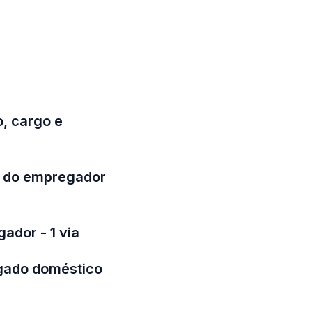
, cargo e
ia do empregador
ador - 1 via
gado doméstico