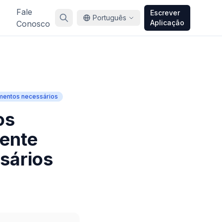
Fale
Escrever
Português
Aplicação
Conosco
entos necessários
os
mente
sários