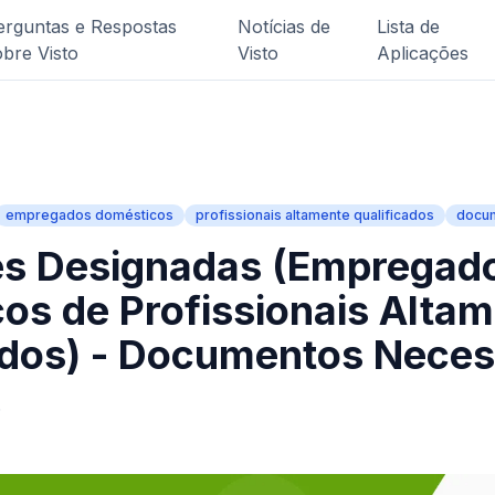
erguntas e Respostas
Notícias de
Lista de
obre Visto
Visto
Aplicações
empregados domésticos
profissionais altamente qualificados
docum
es Designadas (Empregad
os de Profissionais Alta
ados) - Documentos Neces
6