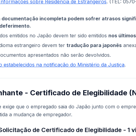
Informações sobre Residência de Estrangeiros
. (TEL: 0570
 documentação incompleta podem sofrer atrasos signifi
ndeferimento.
ados emitidos no Japão devem ter sido emitidos
nos último
ioma estrangeiro devem ter
tradução para japonês
anexa
 documentos apresentados não serão devolvidos.
o estabelecidos na notificação do Ministério da Justiça
.
ante - Certificado de Elegibilidade (
 exige que o empregado saia do Japão junto com o empre
itida a mudança de empregador.
Solicitação de Certificado de Elegibilidade - 1 v