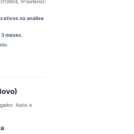
-013904, IP/exterior:
cativos na análise
s 3 meses
.
da.
Novo)
gador. Após a
ia