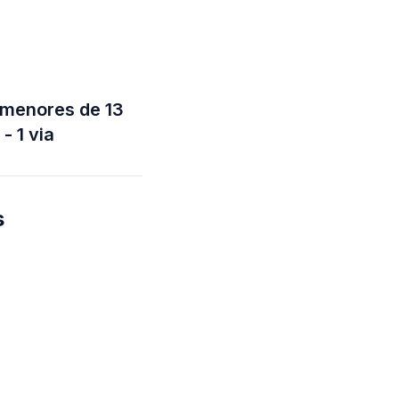
 menores de 13
- 1 via
s