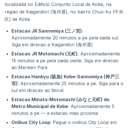
localizada no Edificio Conjunto Local de Kobe, na
regiao de Kaigandori (海岸通), no bairro Chuo-ku (中央
区) de Kobe.
Estacao JR Sannomiya (三ノ宮)
:
Aproximadamente 20 minutos a pe pela saida sul.
Siga em direcao a Kaigandori (海岸通)
Estacao JR Motomachi (元町)
: Aproximadamente
15 minutos a pe pela saida oeste. Siga em direcao
ao Meriken Park
Estacao Hankyu (阪急) Kobe-Sannomiya (神戸三
宮)
: Aproximadamente 25 minutos a pe. Siga para o
sul em direcao ao litoral
Estacao Minato-Motomachi (みなと元町) do
Metro Municipal de Kobe
: Aproximadamente 5
minutos a pe — a estacao mais proxima
Onibus City Loop
: Pegue o onibus City Loop em