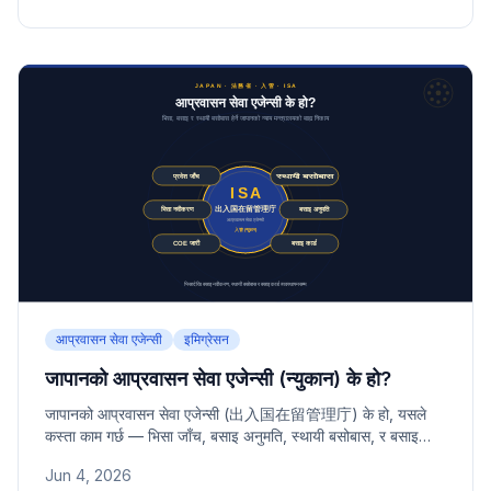
आप्रवासन सेवा एजेन्सी
इमिग्रेसन
जापानको आप्रवासन सेवा एजेन्सी (न्युकान) के हो?
जापानको आप्रवासन सेवा एजेन्सी (出入国在留管理庁) के हो, यसले
कस्ता काम गर्छ — भिसा जाँच, बसाइ अनुमति, स्थायी बसोबास, र बसाइ
कार्डसम्म विदेशीहरूको जापान बसोबास प्रशासन सम्हाल्ने यस मुख्य निकायको
Jun 4, 2026
भूमिका र प्रमुख कार्यहरू यहाँ सङ्गृहीत छन्।