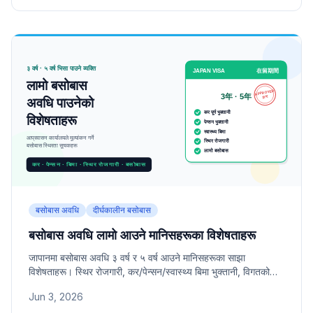
बसोबास अवधि
दीर्घकालीन बसोबास
बसोबास अवधि लामो आउने मानिसहरूका विशेषताहरू
जापानमा बसोबास अवधि ३ वर्ष र ५ वर्ष आउने मानिसहरूका साझा
विशेषताहरू। स्थिर रोजगारी, कर/पेन्सन/स्वास्थ्य बिमा भुक्तानी, विगतको
भिसा इतिहास लगायत आप्रवासन तथा बसोबास व्यवस्थापन एजेन्सीले
Jun 3, 2026
महत्त्वपूर्ण रूपमा मूल्यांकन गर्ने तत्त्वहरू।