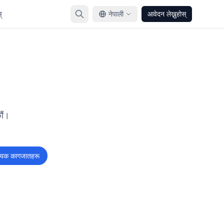
्
नेपाली
आवेदन लेख्नुहोस्
ौं।
श्यक कागजातहरू